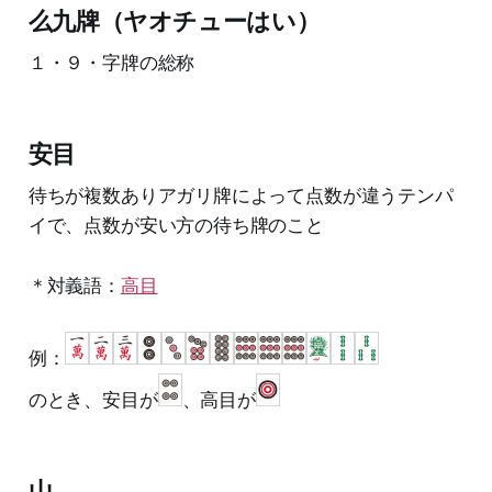
么九牌（ヤオチューはい）
１・９・字牌の総称
安目
待ちが複数ありアガリ牌によって点数が違うテンパ
イで、点数が安い方の待ち牌のこと
＊対義語：
高目
例：
のとき、安目が
、高目が
山