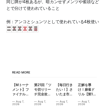
同じ牌が4枚あるが、暗カンせずメンツや雀頭など
とで分けて使われていること
例：アンコとシュンツとして使われている4枚使い
READ MORE
【Mトーナ
第21回「ツ
【毎日行き
正解を導
メント】フ
モ切りリー
たい！】さ
け！麻雀ド
ァイナル／2
チ完全攻
いたま市に
リル【第14
連勝でカー
略」
ラスベガス
問】
Aug 7,
Aug 7,
Aug 7,
Aug 7,
ニバル！東
誕生！？
2026
2026
2026
2026
城りお選手
「デイサー