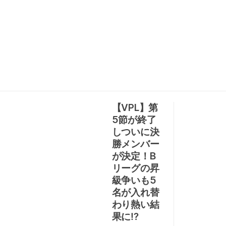
【VPL】第
5節が終了
しついに決
勝メンバー
が決定！B
リーグの昇
級争いも5
名が入れ替
わり熱い結
果に⁉