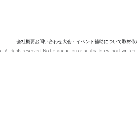
花選手・こっ
ぱみじんこ選
手・燈はな選
手・みるるん
選手の4名。
今節で大きく
会社概要
お問い合わせ
大会・イベント補助について
取材依
ポイントをプ
ラスしたこっ
. All rights reserved. No Reproduction or publication without written
ぱみじんこ選
手・燈はな選
手が新たに決
勝進出圏に飛
び込んだ。 決
勝の解説は多
井隆晴プロ
(RMU)、実況
はまるげりち
ゃさんが務め
る。 決勝はポ
イントを半分
持ち越して行
われるため、