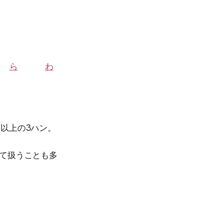
ら
わ
符以上の3ハン。
して扱うことも多