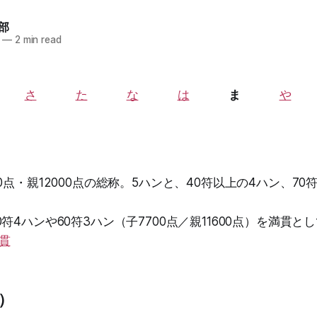
部
—
2 min read
さ
た
な
は
ま
や
0点・親12000点の総称。5ハンと、40符以上の4ハン、70
符4ハンや60符3ハン（子7700点／親11600点）を満貫と
貫
）