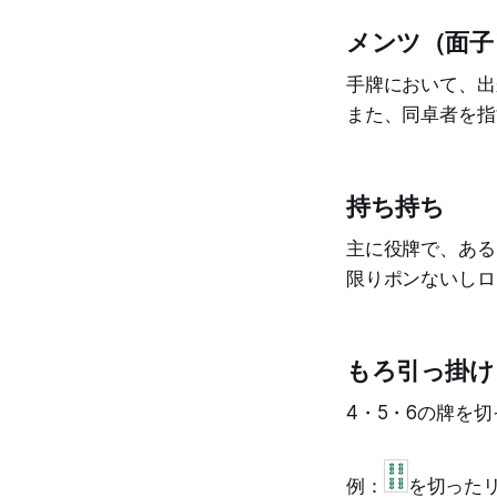
メンツ（面子
手牌において、出
また、同卓者を指
持ち持ち
主に役牌で、ある
限りポンないしロ
もろ引っ掛け
4・5・6の牌を
例：
を切った