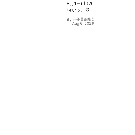
8月1日(土)20
時から、最終
節となる第7期
By 麻雀界編集部
V-pro league
Aug 6, 2026
第5節の対局が
行われ、その
模様が
YouTube「VPL
公式チャンネ
ル」にて生配
信された。 配
信の実況・MC
は松田麻矢プ
ロ(日本プロ麻
雀協会)、解説
はマーク2さん
が務めた。 V-
pro leagueは
全5節で争わ
れ、1節につき
同じメンツで3
半荘行われ