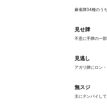
麻雀牌34種のう
見せ牌
不意に手牌の一部
見逃し
アガリ牌にロン・
無スジ
主にテンパイして