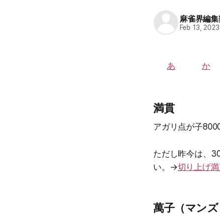
麻雀界編集
Feb 13, 2023
あ
か
満貫
アガリ点が子800
ただし昨今は、30
い。→
切り上げ満
萬子（マンズ