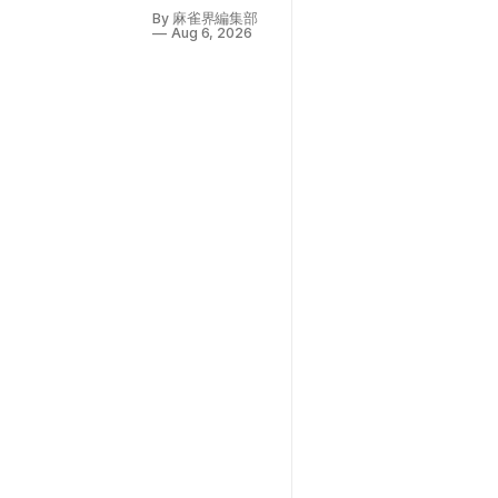
生雀魂杯南場
By 麻雀界編集部
の決勝が行わ
Aug 6, 2026
れ、U-12/U-
18/U-25の3部
門が
YouTube「【公
式】雀魂-じゃ
んたま-」チャ
ンネルにて生
配信された。
配信の実況は
咲乃もこさ
ん、解説は綱
川隆晃プロ・
村上淳プロが
務め、ゲスト
として千羽黒
乃さんも参加
した。 今回は3
人麻雀での戦
いとなる。 U-
12部門 最初に
行われたのは