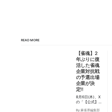
READ MORE
【雀魂】2
年ぶりに復
活した雀魂
企業対抗戦
の予選出場
企業が決
定‼
8月6日(木)、X
の「【公式】
雀魂-じゃんた
By 麻雀界編集部