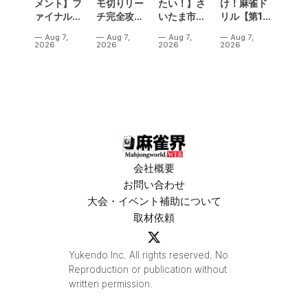
メント】フ
モ切りリー
たい！】さ
け！麻雀ド
ァイナル／2
チ完全攻
いたま市に
リル【第14
連勝でカー
略」
ラスベガス
問】
Aug 7,
Aug 7,
Aug 7,
Aug 7,
ニバル！東
誕生！？
2026
2026
2026
2026
城りお選手
「デイサー
がMトーナ
ビスラスベ
メント
ガス東大
2026優
宮」が
勝！
OPEN
会社概要
お問い合わせ
大会・イベント補助について
取材依頼
Yukendo Inc. All rights reserved. No
Reproduction or publication without
written permission.