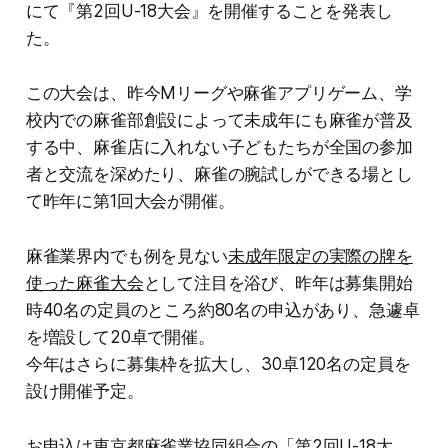
にて『第2回U-18大会』を開催することを発表し
た。
この大会は、昨今Mリーグや麻雀アプリゲーム、学
校内での麻雀部創設によって未成年にも麻雀が普及
する中、麻雀店に入れない子どもたちが全国の参加
者と交流を深めたり、麻雀の腕試しができる場とし
て昨年に第1回大会が開催。
麻雀業界内でも例を見ない
未成年限定の実際の牌を
使った麻雀大会
として注目を浴び、昨年は募集開始
時40名の定員のところ約80名の申込があり、急遽卓
を増設して20卓で開催。
今年はさらに募集枠を拡大し、30卓120名の定員を
設け開催予定。
お申込は東京都麻雀業協同組合の「第2回U-18大