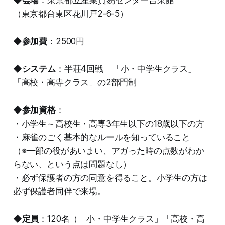
◆
会場
：東京都立産業貿易センター台東館
（東京都台東区花川戸2-6-5）
◆
参加費
：2500円
◆
システム
：半荘4回戦 「小・中学生クラス」
「高校・高専クラス」の2部門制
◆
参加資格
：
・小学生～高校生・高専3年生以下の18歳以下の方
・麻雀のごく基本的なルールを知っていること
（※一部の役があいまい、アガった時の点数がわか
らない、という点は問題なし）
・必ず保護者の方の同意を得ること。小学生の方は
必ず保護者同伴で来場。
◆
定員
：120名（「小・中学生クラス」「高校・高