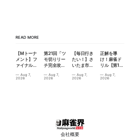
READ MORE
【Mトーナ
第21回「ツ
【毎日行き
正解を導
メント】フ
モ切りリー
たい！】さ
け！麻雀ド
ァイナル／2
チ完全攻
いたま市に
リル【第14
連勝でカー
略」
ラスベガス
問】
Aug 7,
Aug 7,
Aug 7,
Aug 7,
ニバル！東
誕生！？
2026
2026
2026
2026
城りお選手
「デイサー
がMトーナ
ビスラスベ
メント
ガス東大
2026優
宮」が
勝！
OPEN
会社概要