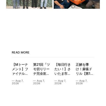
READ MORE
【Mトーナ
第21回「ツ
【毎日行き
正解を導
メント】フ
モ切りリー
たい！】さ
け！麻雀ド
ァイナル／2
チ完全攻
いたま市に
リル【第14
連勝でカー
略」
ラスベガス
問】
Aug 7,
Aug 7,
Aug 7,
Aug 7,
ニバル！東
誕生！？
2026
2026
2026
2026
城りお選手
「デイサー
がMトーナ
ビスラスベ
メント
ガス東大
2026優
宮」が
勝！
OPEN