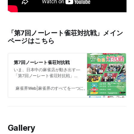
「第7回ノーレート雀荘対抗戦」メイン
ページはこちら
第7回ノーレート雀荘対抗戦
いま、日本中の麻雀店が動き出す―
「第7回ノーレート雀荘対抗戦」開
催 概要 スケジュール 参加店舗一覧
参加店舗紹介 出場選手紹介 ノーレ
麻雀界Web|麻雀界のすべてを一つに。あらゆる情報を網羅する
ート雀荘対抗戦とは 「ノーレート雀
荘対抗戦」は、全国のノーレート麻
雀店・健康麻雀店の代表選手が集結
し日本一を決める大会です。 第1回
大会は2019年に8店舗で開催、以降
参加店舗は年々増加し、2024年の
Gallery
第6回大会は40店舗にご参加いただ