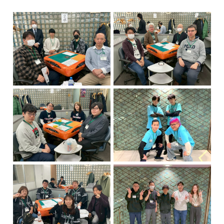
きました。 今年より、主催を株式会
社ACE麻雀事業部より「月刊麻雀
界」に引き継ぎ、第7回大会の開催
が決定！ 本大会を通じてマージャン
が老若男女楽しめる頭脳スポーツと
して普及するよう、麻雀業界全体で
盛り上げてまいります！ 大会概要
基本システム ・各チーム4人全員が
4回戦ずつ対戦、4名16半荘合計ポイ
ントを競う （決勝最終戦は5回戦目
に大将戦を行う） 東日本予選①・
②、西日本予選の3回で上位数チー
ムが準決勝に進出 ・チーム編成：各
チーム予選～決勝まで同一の4名で
戦う ルール ・Mリーグルール準
拠 55分