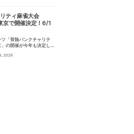
てはいかがだろうか。
からベテランまで世代を超
リティ麻雀大会
・21日～は「教室ルール」で
東京で開催決定！6/1
名が参加。 全国から健康マー
、交流と対局を楽しんだ。
・吸わない」を理念に、健
ンツ「骨髄バンクチャリテ
を目的とした健康マージャ
n東京」の開催が今年も決定し
況なイベントとなってい
9, 2026
ラー山口プロ（日本プロ麻
髄バンクの周知や健康の大
を楽しむチャリティイベン
今年の夏も、骨髄
大会を開催する運びとなり
についてあらためて考える
ればと思っています。…
— ルーラー山口
8, 2026 本誌・月刊麻
するこのイベントが、8月