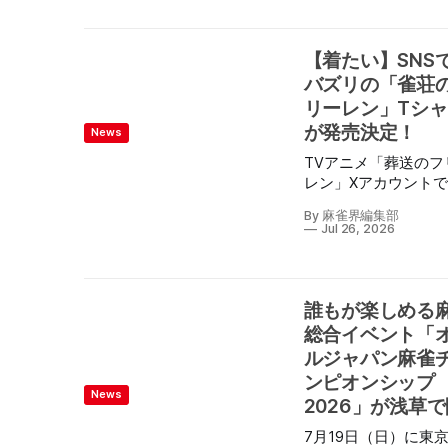
ちらの句が今年応募
り、1:55.9の勝ち時計でトップを獲得した。 【デビュー戦
4180句の頂点に輝い
で一発回答！】 3番人気の #リーチツモドライチ が逃げ切
受賞したファンタ爺
ってデビューV👑 馬名意味は「麻雀の役より🀄️」 [新潟2R 2
【着たい】SNS
は、JCBギフトカード
歳新馬 ダート1,800m] pic.twitter.com/973ztIsYfv — JRA公
円分と高級ボールペン
式 (@JRA_Special) August 2, 2026 リーチツモドライチはM
バズリの「雀荘
万円相当）が贈呈さ
リーグチェアマンでサイバーエージェント創業者の藤
リーレン」Tシ
また、2～10位には
会長がオーナーのいわば“麻雀ホース”。次のレースで
が発売決定！
News
句が入賞となった。 【優
ガリを決められるのか要注目だ。 リーチツモドライチ
秀賞】トランプで 
2024/4/3 アメリカ生まれ 牡馬 父：Life Is Good
TVアニメ「葬送のフ
役は 作れない （デルソ
Ask
レン」Xアカウント
ル777さん） 【佳作】イ
的に発信されている
By 麻雀界編集部
ランけど 通すは危
〇のフリーレン」シ
Jul 26, 2026
東は （ちゃちゃ丸さん）
ズ、その中で大反響
【4位】配牌で 平
だ『雀荘のフリーレ
らめ 鳴く中東 （鳴虫次
シャツの発売が決定
郎さん） 【5位】麻雀と
このデザインの元と
誰もが楽しめる
安い肉には スジ注
ポストは、2025年10
総合イベント「
（ロングヒエンさん） 【
に発信されると作品
ルジャパン麻雀
位】
のみならず多数の麻
ンピオンシップ
にも広く伝播され瞬
News
拡散。 他の人気ポスト
2026」が浅草
『労働のフリーレン
7月19日（日）に東
量のフリーレン』と