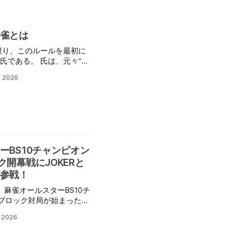
雀とは
 氏は、元々“コ
（※1・以下ブリッジ）とい
, 2026
んでおり、そのルールの一
ートブリッジ”という遊び方
がデュプリケート麻雀であ
北・南）、Ｅ−Ｗ（東・
れ、ペアで戦います。時計
カードを出し、最も強いカ
ーBS10チャンピオン
です。この１回の勝ち負け
開幕戦にJOKERと
、役を
りすることではなく、「ト
参戦！
こと」。使われるカードは
り、麻雀オールスターBS10チ
ずつ13回カードを出すと手持
ブロック対局が始まった。
す。この13トリックのう
は世界麻雀TOKYO2025優
が相手のペアより多くのト
, 2026
第23期プロクイーンの御崎
というのが基本的なゲーム