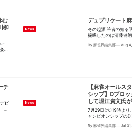
詠む
デュプリケート麻
川柳
その起源 筆者の知る限り、このルールを最初に
News
提唱したのは清藤健朗氏である。
ントラクトブリッジ”
u-
By 麻雀界編集部
Aug 4
うトランプゲームを嗜
式会社
つである“デュプリケ
表取締
を麻雀に取り入れたの
1日
る。 ※1：コントラクトブリッジのルール ４人の
「まあ
プレイヤーがＮ−Ｓ（
優秀
西）の２チームに分か
まわりに１人１枚ずつ
18
ーチ
【麻雀オールスタ
ードを出した人が勝ち
」公式
シップ】Ⅾブロック
をトリックといいます。 ゲームの目的は
募され
作ったり絵札を集めた
して堀江貴文氏が
賞作
クデビ
News
リックをたくさん取る
し
「リ
7月29日(水)19時よ
52枚ですから、１人
ャンピオンシップのⅮ
ちカードがなくなりま
今は部
.1
この日行われた1回戦に
ち、自分とパートナー
By 麻雀界編集部
Jul 31
切
勝の内川幸太郎選手・
リックを取れば勝ち、