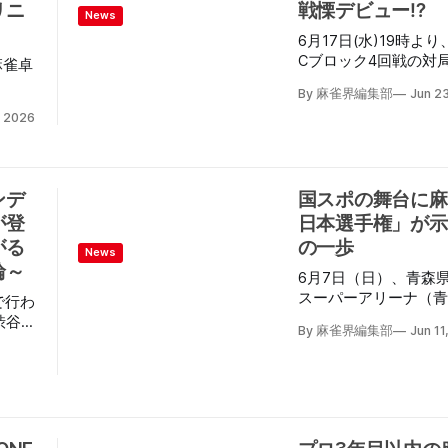
賞した
心して導入いただける
リニ
戦慄デビュー⁉
芳範
News
より集
【遊技施設向けローバ
の4名。
6月17日(水)19時よ
ーミングチェアのリー
ロック
ストプ
Cブロック4回戦の対
麻雀卓
AKRacing は、独
したの
でき
生放送された。 この日ついにCブロックのジョー
効果により、e スポ
By 麻雀界編集部
Jun 2
が、オ
カーが発表。 ジョーカーとして現れたのは何
カウ
グ用途で高い信頼と実
・内川
, 2026
62
と、ジャパネットホー
棒を数
た、その機能性が評価
選手と
プロが
長 兼CEOの髙田旭人選手。 初参戦で
ルした
ての企業導入に加え、
場予
4半
第1試合、南3局に發
ム、映画館や空港など
段卓上
かと必
目小三元）をテンパイ
雀に慣
いる。AKRacing は
対決に
ンデ
国スポの舞台に麻
ールジ
出たアガリ牌のをスルー。 見事をツ
で判断
ある。
が登
大三元和了と戦慄のデ
日本選手権」が示
方には
協・髙
📺 #TVer 見逃し配信スター
500
がる
の一歩
News
挨拶の
ジョーカーが大暴れッ
様が同
輪～
6月7日（日）、青森
代表し
就ーーッ‼️🀆🀅🀄
わかり
スーパーアリーナ（青
ダー
間違い💥 興奮度MA
で行わ
った。
青の煌めきあおもり国
る大事件を見逃すなッ🔥 今すぐチェッ
渋谷お
は、点
By 麻雀界編集部
Jun 11
ラム事業「麻雀日本選
https://t.co/H39
、シニ
もちろ
の大会は、麻雀の国ス
シップ pic.twitter.com/C5
「渋谷
い形状
正式種目としての採用
ルスター BS10チャン
」が出
開発
業として第１回大会を
もスム
麻雀段位審査会・日本
にて、
。
ツ麻雀協会の3団体が
バナー
P-DG