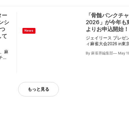
なみん
地場
方は是非ご覧いただい
選手
負も行いつつ、初心者
を開催
を製造
回戦で
えた交流の場に。 今回は18日～・19日～は「例
まち
社と協
ター
「骨髄バンクチャ
プを取
会ルール」、20日～
斉開催
防止に
ンシ
2026」が今年も
無しで
開催され、総勢150
しまし
は届か
ジャン愛好者が集まり
つ
よりお申込開始！
ンブル
News
e選手
「賭けない・飲まない
して
gruLlz
ジェイリース プレゼ
る
康づくりと仲間づくり
YO
ィ麻雀大会2026 i
切り見
ン旅行として、大変盛
京都
) May
た。 このイベントは、骨髄移植によって白血病
た。
り、麻
の
By 麻雀界編集部
May 1
から命を救われたルー
ャンネ
チャ
つの牌
雀協会）が企画し、骨
クッ
ロック
特殊詐
切さを感じながら麻雀
視聴
れ、対
けられ
ト。 【ジェイリースプレゼンツ 骨髄バンクチャ
。
れた。
リティ麻雀大会2026 in 東京】 
局を終
知が広
バンクチャリティ麻雀
ロ(第
でも
もっと見る
ました。 麻雀を楽しみながら、骨髄バンクにつ
が準決
うばか
いて知り、命の大切さ
—— そんな一日にな
S10
pic.twitter.com/a1RhAvegUk 
25
(@ruler_yamaguchi) May 1
25
雀界も協力として参加
圭プロ
23日に開催される。 お申込期間は6/1（月）
優勝)