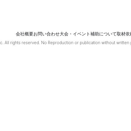
～/14（日）まで、ポ
4期雀
以下リンク先の専用フ
 M
い。 イベント概要 【日時】2026年8月23日
がぶつ
（日）12：00（受付1
フ。
を決め
仲
会社概要
お問い合わせ
大会・イベント補助について
取材依
戦に望
. All rights reserved. No Reproduction or publication without written
ブロッ
発表が
イトル
た第
出場
(他予
ュア最
木戸憲
ューシ
 い
からは
スター
か。