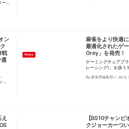
子麻雀牌システム「Re
ター台
ない。
 雀
ート麻雀の試遊会が開催さ
【オ
社ホームページにはシ
ャンピ
fOpfz
せていましたが、改め
よび
ン』
と会場で多くいただい
望をご説明させていただ
APラク
遊会での様子 デュプリケート麻雀とは何か まず
た。
オン
麻雀をより快適に―
全国の
前提となる「デュプリ
～7
予定。
ック
最適化されたゲー
単にご説明します。 麻雀の勝ち負けには、配牌
の組合
してみ
やツモという「運」と
奪戦
Grey」を発売！
店舗予
News
ア
っています。それなら
予選
の選手
ゲーミングチェアブランド
配牌・同じ山を用意し
よる
ーレン
レーシング)」を扱う
しょうか。 運の条件が揃うので、同じ席に座っ
戦」
ン」
り、既存モデルと比較
た人どうしの結果の差
り、
下の子
By 麻雀界編集部
Jul 2,
「葬送の
麻雀に最適化されたロ
て比べられるようにな
ップ
た「第
コレク
「MJ Grey」が202
ート麻雀です。 競う
バー枠
時開催
た。 また、日本プロ麻雀連盟公認モデルとして
別の卓で同じ席・同じ
Mリー
ト通販
展開し、同連盟のロゴを
が面白いところです。 この方式は清藤健郎氏
れ、対
ような
プ
日本プロ麻雀連盟モデル
考案されたもので、こ
れた。
ルジ
Grey」はローバック
樹監督
速劣化試験をクリアし
寛哉監
応え
【BS10チャン
て計
成皮革を採用すること
電)・
れた
OS
クジョーカーつい
れる麻雀 荘をはじめ
ミー