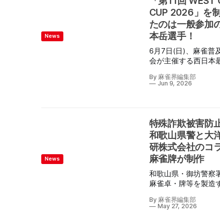
「第11回 WEST 
も掲出して行われた
に付属するカラー点
CUP 2026」を
イン麻雀大会には38
次変更予定とのこと。 
たのは一般参加
参加。 隣には雀卓を2台設
会があればぜひ確認
本岳選手！
置してのリアル麻雀
News
ると良いだろう。
ホよろず相談を実施。
6月7日(日)、麻雀普
アル麻雀は渋谷麻雀
会が主催する西日本
の岡山康行会長が競
のプロアマ混合麻雀
を行い、常に満卓。 ま
By 麻雀界編集部
「第11回 WEST ONE 
Jun 9, 2026
た、開場には長谷部
2026」の決勝が大阪
区長をはじめ区の担
ツオカスタジオにて
らも訪れた。 渋谷区では
れ、その模様がYouTu
「渋谷区世代間交流
ャンネル「麻雀配信c
特殊詐欺被害防
会」が開催されおり
サクッTV」にて配信
和歌山県警と大
200名近い定員に対
た。 決勝に勝ち進んだの
が殺到するなど、町
研株式会社のコ
は竹内智城プロ(最高
て麻雀を通じた交流
麻雀牌が制作
日本プロ麻雀協会)・
News
れている。 -渋谷おとなり
OutLine選手(一般)
サンデーとは- フランス・
和歌山県・御坊警察
敏郎プロ(最高位戦日
パリ発の「隣人祭」
麻雀卓・牌等を製造
ロ麻雀協会)・山本岳
とした、みんなが知
洋技研株式会社の協
(一般)の4名。 対局は1回
By 麻雀界編集部
い・つながるための
殊詐欺被害防止に関
May 27, 2026
戦で山本選手が大き
画。 渋谷のまちのあ
雀牌を制作した。 【御坊
プを獲得。 2回戦は