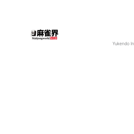
西村雄一郎プロ(第2
王) の4名が進出した。
リーガー3名と雀王
かり合ったプレーオ
見事制し準決勝進出
たのは浅見真紀プロ。 
林圭プロは敗者復活
Yukendo Inc
みを繋いだ。 また、5月13
日(水)の放送ではC
クのサバイバー枠の
あり、アマチュアタ
ホルダー予選を制し
32期發王・寿選手の
が発表されている。 
選出場者は、アマチ
強位獲得経験のある
幸選手・小島レボリ
ョン選手・JOKER選手)
よいよ5月27日(水)
Cブロックの対局が
ト。 果たしてジョーカー
枠に誰が出てくるの