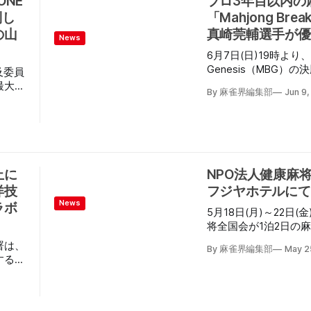
ONE
プロ3年目以内の
クラブ梅桜会（青森市
オンラ
棒は順
制し
「Mahjong Bre
紅（きたくれない）が
名が
機
の山
真崎莞輔選手が優
海道から南は沖縄県まで
してみ
News
が参加した。 開会式はゲストプロでもある松田
とスマ
6月7日(日)19時より、第2
麻矢プロ（日本プロ麻
 リ
Genesis（MBG
及委員
初めに「女性専用麻雀
業組合
YouTube「麻雀プロ
最大級
智子大会委員長（最高
技指導
By 麻雀界編集部
Jun 9
れた。 MBGとは、プロ3年目以内の麻雀プロを対
大会
らの開会宣言のあと、
象とした育成×競争型
CUP
学校合唱部による国歌斉唱
健渋谷
で示された“成長”と
のマ
全国麻雀段位審査会・
当課長
2期ではより明確に「
行わ
市長からの挨拶ののち
当て、限られた配信枠
beチ
林剛プロ（U-NEXT P
麻雀大
略・対応力を競い合う。 決勝に勝ち残っ
h雀
止に
NPO法人健康麻
麻矢 プロ、スペシャ
、毎年
真崎莞輔選手(RMU)
され
も子プ
洋技
フジヤホテルにて
し応募
ロ麻雀協会)・松本慶吾
を挙げ
News
ラボ
(日本プロ麻雀協会)の
位戦
5月18日(月)～22日
や行わ
本プロ麻雀協会)、解
将全国会が1泊2日の
ロ麻雀協会)が務めた。 対局は1回戦、真崎選
・仲江
ーフジヤホテルを会場
署は、
トップを獲得。 2回
By 麻雀界編集部
May 2
本プ
たり行われた。 会場はホテル内に全自動卓を持
を手本
する大
ップを獲得し大逆転を
選手
ち込んだ貸切麻雀室。 1日目は13：15より開会
り合
力で特
で並びは作り切れず。
全4回戦の大会を行い
交流企
する麻
じた。 対局の模様はYouTube「麻雀プロLIVEチャ
なトッ
雀ビンゴ大会も開催。 
ちこ
ンネル」にて視聴可能
竹内プ
大会を行い、11：30