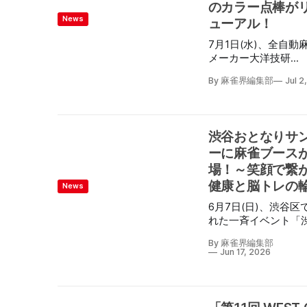
予選会にて上位に入
のカラー点棒が
フェニックス)・川村
186人の選手が全国
News
ューアル！
監督(EARTH JETS)
結した。 麻雀大会といえ
激闘を制し見事Dブ
ば、当日招かれたゲ
7月1日(水)、全自動
サバイバー枠を手に
ロにどこか1回戦同卓
メーカー大洋技研
は高柳寛哉監督。 Dブロッ
たりするのが普通だ
「AMOS」のX公式ア
クには高宮まり選手
By 麻雀界編集部
Jul 2
ールジャパンの魅力は
ントにて、カラー点
幸太郎選手・鈴木優
卓全ての卓にゲスト
字表記でリニューア
3名のMリーガーが出
着き、1回のみならず
と発表があった。 これま
定となっており、普
荘全てでゲストの誰
でのカラー点棒は麻
で交わることのない
渋谷おとなりサ
ず同卓できるのがオ
れた方なら色や模様
注目が集まる。
ャパンのすごい点で
ーに麻雀ブース
できるが、初心者の
大会は、主催の東雀
難しく、色弱の方には
場！～笑顔で繋
橋常幸理事長の開会
点棒と100点棒の模
健康と脳トレの
News
あと、ゲストプロを
じであるため違いが
てU-18大会アンバサ
6月7日(日)、渋谷区
にくいという点があ
の土田浩翔プロ・M
れた一斉イベント「
新しいカラー点棒で
となりサンデー」に
数確認のしやすさは
By 麻雀界編集部
アeスポーツチーム
んのこと、扱いやす
Jun 17, 2026
スクランブルHACHI
にもこだわり型から
店した。 渋谷区千駄ヶ谷
し、点棒の受け渡し
の鳩森八幡神社境内
ーズに行えるという
雀魂のロールアップ
AMOS JP2・AMOS J