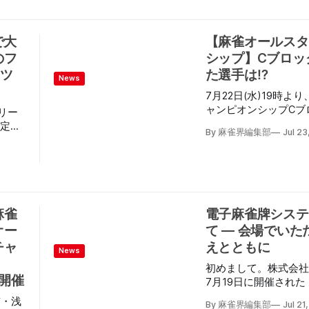
された
千結選手・サバイバー
運びです。 【引用元】
た。
選会」を制した高柳寛
https://www.jcbl.or.j
さんに
いた。 当日発表となったJOKER枠として参戦した
益財団法人
で大
【麻雀オールスタ
10万
のは、実業家の堀江貴文選手。 
（2
のフ
シップ】Cブロッ
好家としても知られる
れた。
田晋
ャツ
力を誇り、「麻雀最強戦
た選手は⁉
News
以下の
もア
では特大のアガリを連
7月22日(水)19時よ
的な大トップで優勝し
ャンピオンシップCブ
平和の
、母：
リー
前の勝負強さを遺憾な
れ、対局の模様が生放送された。
で定期
の前にはMリーガーら
By 麻雀界編集部
Jul 23
の対局を終え、1位の
、「〇
ロ雀士との親交も深く、
ーズ2025)が準決勝に進出。 プレーオ
険 中
リー
ルやイベント等を通じ
さん(サバイバー枠) 
を呼ん
インメント化に大きく貢献し
中田花奈プロ(BEAST 
和あき
ン』T
を制するのは一体どの選手
高位) の4名が進出した。 サバイバー枠
した。
展開に注目だ。
カー枠が勝ち残ったCブ
なった
麻雀
電子麻雀牌システム
ントをリセットして行
意
月9日
オー
て — 会場でい
通りに、寿さんが見事
6
ファン
チャ
えとともに
人さんが敗者復活戦に望みを
雀プロ
News
13日(月)に行われた
く間に
初めまして。株式会社
戦「Mリーグ監督予選会」
で開催
7月19日に開催され
雷電の高柳寛哉監督が
』『増
ンピオンシップ202
京・浅
いる。 来週から始まるDブロックからも目が離せ
ともに
By 麻雀界編集部
Jul 21