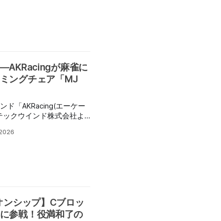
tile」を用いたデュプリケ
れました。 会場や弊
ステムについての解説も載
て基本的なシステムの構造
た質問への解答、今後の展
ければと思います。 ↓試
AKRacingが麻雀に
ケート麻雀」について、簡
ミングチェア「MJ
、打ち手の「実力」が混ざ
、複数の卓にまったく同じ
「AKRacing(エーケー
て同時に打てばどうなるで
テックウインド株式会社よ
して背もたれの高さを抑え
は、そのまま判断の差とし
 2026
ーバックタイプチェア
ります。これがデュプリケ
6年6月29日(月)より発売され
のは同卓の相手ではなく、
牌を引いた誰か、という点
刺繍で施した「MJ Grey
が
」も発売される。 「MJ
れまでは同じ山を人の
設計に加え、10年相当の加
た高級車グレードの国産合
ピオンシップ】Cブロッ
で、⾧時間の利用が想定さ
に参戦！役満和了の
とする各種遊技施設でも安