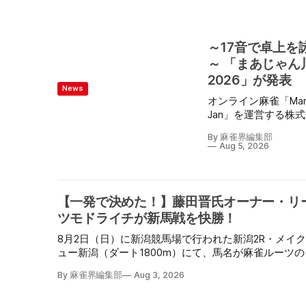
～17音で卓上を
～ 「まあじゃん
2026」が発表
News
オンライン麻雀「Mar
Jan」を運営する株
シグナルトーク（代
By 麻雀界編集部
役：栢 孝文）は、8月
Aug 5, 2026
（土）「牌の日」に
じゃん川柳2026」最
賞を発表した。 このまあ
じゃん川柳は今年で第
【一発で決めた！】藤田晋氏オーナー・リ
回目。 「Maru-Jan
ツモドライチが新馬戦を快勝！
サイト内にて一般公
た4180句の中から入
8月2日（日）に新潟競馬場で行われた新潟2R・メイ
品となる10句が決定
ュー新潟（ダート1800m）にて、馬名が麻雀ルーツの
た。 最優秀賞 「先あが
ーチツモドライチ」が勝利した。 リーチツモドライチはス
By 麻雀界編集部
Aug 3, 2026
る」 昔は上司で 
タート後先行し先頭での競馬を展開。1000mのタイム64
下 （ファンタ爺さん） こ
で通過した後そのままゴール板までハナを譲らず逃げ