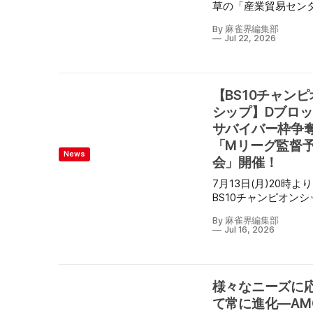
草の「産業貿易セン
Tシャツ化が決定した。
東館 6F・7F」にて
荘のフリーレン
By 麻雀界編集部
ールジャパン麻雀チ
pic.twitter.com/ailOY
Jul 22, 2026
オンシップ2026】お
— 『葬送のフリーレ
【第3回U-18大会 ～
公式 (@FRIEREN_PR)
Presented By YKK 
October 9, 2025 本商品は
シー～】が開催され
【BS10チャンピ
8月22日（土）より
このイベントは、4月
アニメイトにて発売
シップ】Dブロ
月上旬にかけて全国
ぜひ暑い夏の一着に
サバイバー枠争
加盟店にて行われた
てはいかがだろうか。 
「Mリーグ監督
選会から勝ち上がり
ニメイト | Space A la
News
とゲストプロ62人に
会」開催！
mode「葬送のフリ
「オールジャパン本
Tシャツコレクショ
7月13日(月)20時よ
と、全国の高校生以
Space A la mode
BS10チャンピオンシ
どもたちを対象にし
フリーレン Tシャツ
のDブロックサバイ
3回U-18大会」が同
ション」アニメイト
By 麻雀界編集部
での出場が決まる、
された。 全卓全半荘がゲ
Jul 16, 2026
animate｜アニメイ
グ監督予選会が行わ
ストプロ同卓！夢の
｜オンラインショッ
局の模様が生放送さ
62卓の大熱戦「オー
出場選手は二階堂亜
ャパン2026本戦」 本戦で
(EX風林火山)・高柳
様々なニーズに
は、全国の組合店に
督(TEAM RAIDEN/雷
42回にわたり開催さ
て常に進化—AM
茅森早香監督(セガサ