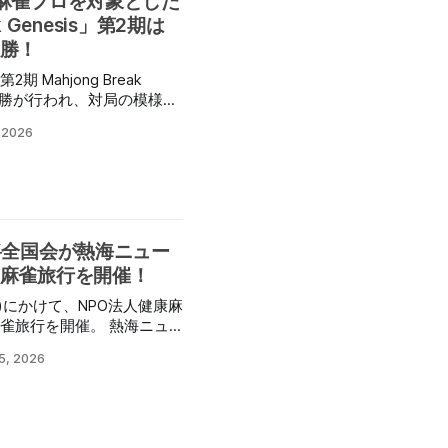
麻雀プロを対象とした
）・女性専用麻雀サロン北
ak Genesis」第2期は
競技主幹を担当し、北は北
勝！
28の都道府県から192人
期 Mahjong Break
雀協会）の司会で進行し、
）の決勝が行われ、対局の模様が
サロン 北紅」代表の遠山
LIVEチャンネル」にて配信さ
位戦日本プロ麻雀協会）か
, 2026
地元の青森県立青森西高等
リーグプログラム。 第1期
が行われた。 続いて
いう理念を継承しながら、第
山岸次雄会長と西秀記青森
選抜」と「成果」に焦点を
、大会ゲストプロとして小
をかけて各選手が技術・戦
irates ／麻将連合）・松田
たのは
将全国会が熱海ニュー
ルサポーターとして草場と
・平尚燈選手(最高位戦日本プ
麻雀旅行を開催！
選手(RMU)・飯野勇選手
4名。 実況は北川ネネコ(日
(金)にかけて、NPO法人健康麻
説は村上淳(最高位戦日本プ
麻雀旅行を開催。 熱海ニュ
手が
に全4開催、計4泊5日にわ
戦は1回戦4着の松本選手がト
5, 2026
狙ったが、真崎選手は3着
し
 真崎選手の優勝で幕を閉
、夕食後には自由対局や麻
2日目は8：30より全3回の
となっている。 気になる
に閉会。 大会形式で真剣勝