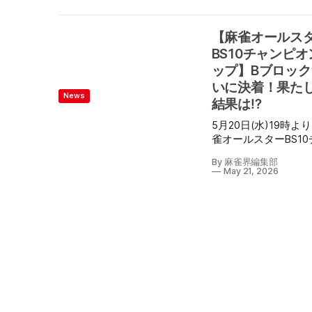
ちで、渋谷が大好き
警察署】 御坊市及び
ロ、3回戦はOutLine
なの手作りイベント
産業である麻雀用品
がトップを獲得。 4
し、6月第1日曜日は
する大洋技研株式会
【麻雀オールス
竹内選手が再びトッ
全体が会場になる一
力し、特殊詐欺被害
BS10チャンピオ
るも、ここまで4着
日となった。 -シニアeス
関する麻雀牌を製作
来ている山本選手に
ップ】Bブロック
ポーツ「渋谷スクラ
た！！
ず。 最終戦もOutLin
いに決着！果た
HACHI」とは- 渋谷区デジ
pic.twitter.com/MsHj
が2トップ目を獲得す
News
タル活用支援員・TOK
— 和歌山県警察
結果は⁉
も、山本選手が逃げ
スマホサポーター(東
(@police_wakayama
事優勝を果たした。 対局
5月20日(水)19時よ
デジタルサービス局)
21, 2026 牌では字牌のよう
の模様はYouTubeチ
雀オールスターBS10
に1字1字、または1
ル「麻雀配信ch雀サ
ンピオンシップBブ
に数文字が彫られ、
By 麻雀界編集部
TV」にてアーカイブ
のプレーオフが行わ
欺への注意が呼びか
May 21, 2026
が可能となっている
局の模様が生放送さ
ている。 これによって特
これまで8日間の対
殊詐欺そのものの認
え、1位の岩崎啓悟プ
まったり、被害が1件
21回日本オープン)
少なくなることを願
勝に進出。 プレーオフに
りだ。
は、 佐々木寿人プロ(B
チャンピオンシップ20
優勝) 浅見真紀プロ(第
期女流最高位) 仲林
(Mリーガー予選大会