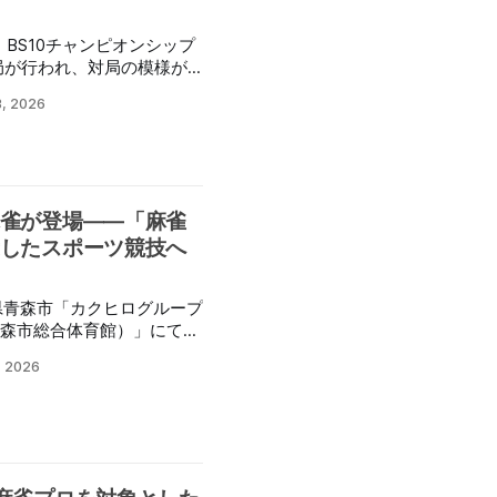
高耐久仕様を実現した。
ックチェアが新登場】 ゲ
り、BS10チャンピオンシップ
ディングブランドである
局が行われ、対局の模様が
自設計による快適性と疲労軽減
ーツシーンをはじめゲーミン
3, 2026
績を獲得している。 ま
ルディングス代表取締役社
され、オフィスチェアとし
初戦となる
野球場やサッカースタジア
・中・混一色・チャンタ（安
公共施設への設置も進んで
するも、石原真人選手から
雀が登場――「麻雀
モリあげ、
ビューを見せつけた。 ＼
したスポーツ競技へ
ト！／ Cブロックの
 なんと【#役満 】を大成
県青森市「カクヒログループ
 「ただの役満」だと思ったら大
森市総合体育館）」にて、
Xの【衝撃の役満】歴史に残
スポ・障スポ 文化プログ
ク👇
, 2026
手権」が開催された。 こ
JWBT2eA#BS10 #チャンピオン
ポ（旧称：国体）における
CdbF1ZV2 — 麻雀オー
を目指す文化プログラム事
ピオンシップ2026
青森県にて開催した。全国
(@BS10_MahjongCS) June 19, 2026 今後の
健康麻雀協会・日本スポー
主催、また地元の健康麻雀