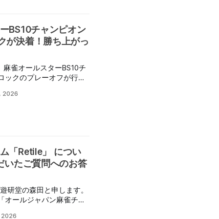
枠争奪戦「Mリーグ監督予
哉選手の出場が発表されて
p/tabid/156/Default.aspx（公
ーBS10チャンピオン
熱狂的な麻雀愛
クが決着！勝ち上がっ
堀江選手は著名人屈指の雀
2020 著名人最強決戦」
発し8万点オーバーの記録
り、麻雀オールスターBS10チ
ファイナルに進出。 持ち
ロックのプレーオフが行わ
く発揮していた。 大一番
 これまで8日間
と合宿を行うなどトッププ
, 2026
三浦智博プロ(麻雀日本シリ
自身のYouTubeチャンネ
フには、 寿
て麻雀の普及・エンターテ
髙田旭人さん(ジョーカー枠)
ている。 Ⅾブロック
X) 牧野伸彦プロ(第50期最
になるのか。 今後の
・ジョー
ロックプレーオフ。 ポイ
「Retile」 につい
われたが、これまでの順位
ただいたご質問へのお答
準決勝進出を決め、髙田旭
繋いだ。 また、7月
Dブロック サバイバー枠争奪
遊研堂の森田と申します。
では、TEAM RAIDEN/
た「オールジャパン麻雀チャ
勝ち上がり出場が決定して
6」にて、弊社が開発した電
, 2026