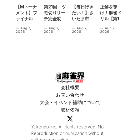
【Mトーナ
第21回「ツ
【毎日行き
正解を導
メント】フ
モ切りリー
たい！】さ
け！麻雀ド
ァイナル／2
チ完全攻
いたま市に
リル【第14
連勝でカー
略」
ラスベガス
問】
Aug 7,
Aug 7,
Aug 7,
Aug 7,
ニバル！東
誕生！？
2026
2026
2026
2026
城りお選手
「デイサー
がMトーナ
ビスラスベ
メント
ガス東大
2026優
宮」が
勝！
OPEN
会社概要
お問い合わせ
大会・イベント補助について
取材依頼
Yukendo Inc. All rights reserved. No
Reproduction or publication without
written permission.