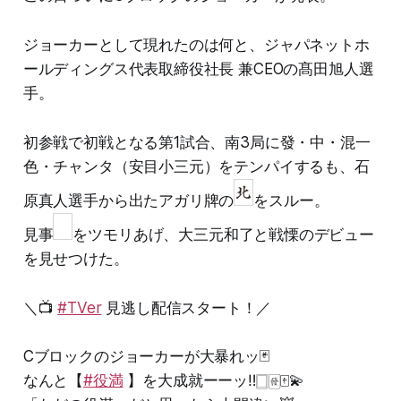
ジョーカーとして現れたのは何と、ジャパネットホ
ールディングス代表取締役社長 兼CEOの髙田旭人選
手。
初参戦で初戦となる第1試合、南3局に發・中・混一
色・チャンタ（安目小三元）をテンパイするも、石
原真人選手から出たアガリ牌の
をスルー。
見事
をツモリあげ、大三元和了と戦慄のデビュー
を見せつけた。
＼📺
#TVer
見逃し配信スタート！／
Cブロックのジョーカーが大暴れッ🃏
なんと【
#役満
】を大成就ーーッ‼️🀆🀅🀄💫