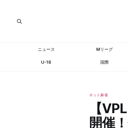
ニュース
Mリーグ
U-18
国際
ネット麻雀
【VP
開催！