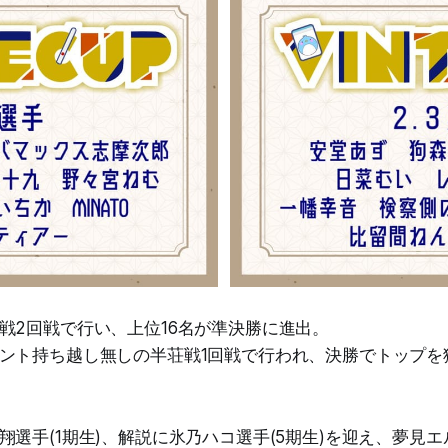
戦2回戦で行い、上位16名が準決勝に進出。
ント持ち越し無しの半荘戦1回戦で行われ、決勝でトップを
選手(1期生)、解説に氷乃ハコ選手(5期生)を迎え、夢見エル