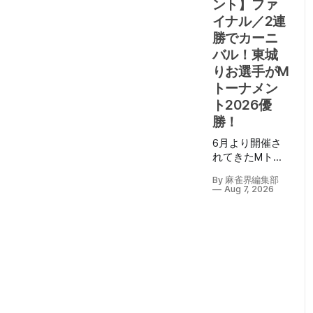
ント】ファ
イナル／2連
勝でカーニ
バル！東城
りお選手がM
トーナメン
ト2026優
勝！
6月より開催さ
れてきたMトー
ナメント2026も
By 麻雀界編集部
ついにファイナ
Aug 7, 2026
ル。 8月7日
（金）に生配
信・パブリック
ビューイングも
行われたMトー
ナメントファイ
ナルは、EX風林
火山・勝又健志
選手、BEAST