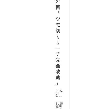
21
回
「
ツ
モ
切
り
リ
ー
チ
完
全
攻
略
」
こん
にち
は、
By 麻
ヨー
雀界