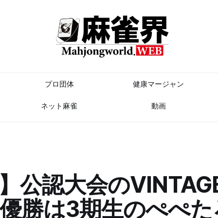
プロ団体
健康マージャン
ネット麻雀
動画
L】公認大会のVINTAG
優勝は3期生のぺぺた