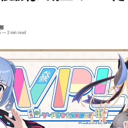
部
5
—
2 min read