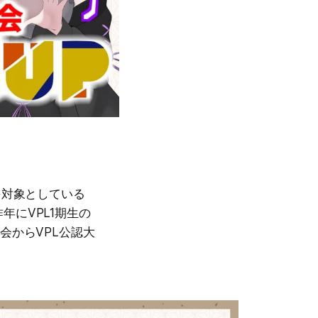
を対象としている
にVPL1期生の
会からVPL公認大