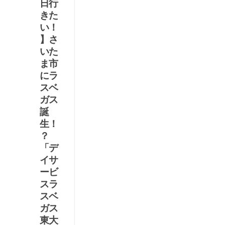
日行
解
きた
を
い！
導
】さ
け
いた
！
ま市
麻
にラ
雀
スベ
ド
ガス
リ
誕
ル
生！
【
？
第
「デ
14
イサ
問
ービ
】
スラ
マー
スベ
ジャ
ガス
ンを
By 麻
少し
東大
雀界