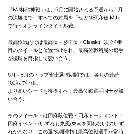
『MJ杯龍神戦』は、6月に開始される予選から11月
の決勝まで、すべての対局を『セガNET麻雀 MJ』
で行うオンラインタイトル戦。
最高位戦内では最高位・發王位・Classicに次ぐ4番
目のタイトルと位置づけられ、最高位戦所属の選手
が優勝を目指して競い合う。
6月～8月のトップ雀士選抜期間では、各月の連続
100戦で評価。
より高いシードを獲得すべく最高位戦選手同士が競
い合う。
そのフィールドは四麻段位戦・四麻トーナメント・
四麻イベント(いずれも東風/東南を問わない)のいず
れかとなり、この選抜期間中は最高位戦選手が常時