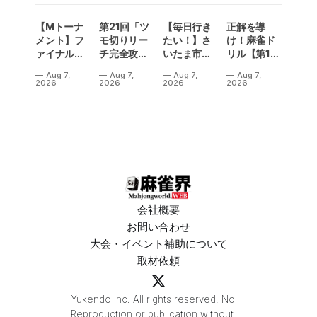
【Mトーナ
第21回「ツ
【毎日行き
正解を導
メント】フ
モ切りリー
たい！】さ
け！麻雀ド
ァイナル／2
チ完全攻
いたま市に
リル【第14
連勝でカー
略」
ラスベガス
問】
Aug 7,
Aug 7,
Aug 7,
Aug 7,
ニバル！東
誕生！？
2026
2026
2026
2026
城りお選手
「デイサー
がMトーナ
ビスラスベ
メント
ガス東大
2026優
宮」が
勝！
OPEN
会社概要
お問い合わせ
大会・イベント補助について
取材依頼
Yukendo Inc. All rights reserved. No
Reproduction or publication without