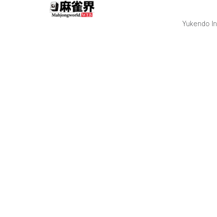
クラナイツ］岡
田紗佳
▲57.2（136.0）
Yukendo Inc
（※カッコ内は
トップとの差）
東1局、親番の
勝又が東城のツ
モり倍満の手を
躱しての3900の
出アガリで先制
しつつ東城の大
チャンス手を潰
す。次局1本場
は岡田が1300-
2600のツモアガ
リ。 東2局では
親番の瀬戸熊の
親リーチに対し
東城が400-700
のツモアガリで
チャンス手を潰
すと、東3局の
東城の親番では