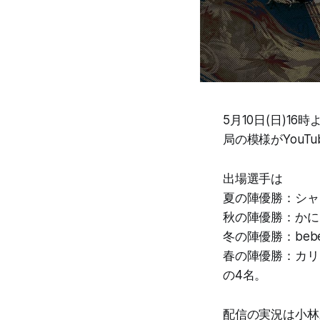
5月10日(日)1
局の模様がYou
出場選手は
夏の陣優勝：シャ
秋の陣優勝：かに
冬の陣優勝：bebe
春の陣優勝：カリ
の4名。
配信の実況は小林