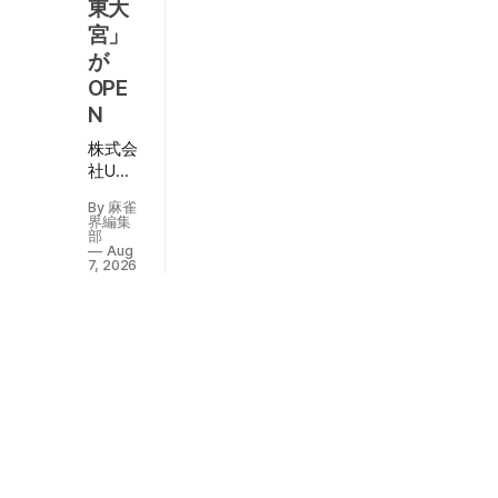
少し
東大
雀界
覚え
編集
宮」
部
たら
が
Aug
解け
7,
OPE
るク
2026
N
イズ
から
株式会
複雑
社U・
な待
Pカン
ちの
By 麻雀
パニー
界編集
問題
（代表
部
な
Aug
取締
7, 2026
ど、
役：西
マー
山顕）
ジャ
が運営
ンの
する
いろ
「デイ
んな
サービ
クイ
スラス
ズを
ベガス
定期
東大
更
宮」が
新！