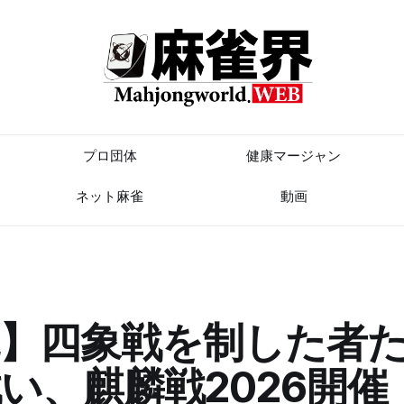
プロ団体
健康マージャン
ネット麻雀
動画
魂】四象戦を制した者
い、麒麟戦2026開催