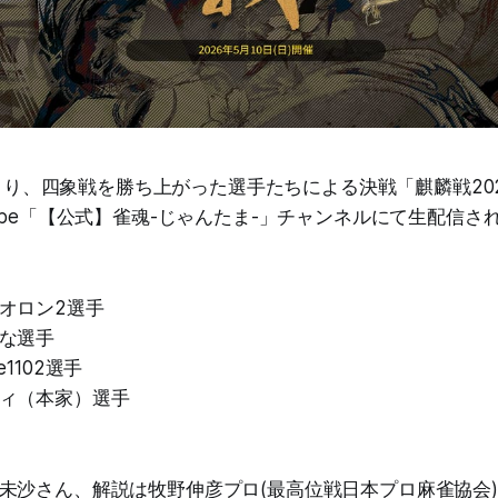
6時より、四象戦を勝ち上がった選手たちによる決戦「麒麟戦2
Tube「【公式】雀魂-じゃんたま-」チャンネルにて生配信さ
オロン2選手
な選手
1102選手
ィ（本家）選手
未沙さん、解説は牧野伸彦プロ(最高位戦日本プロ麻雀協会