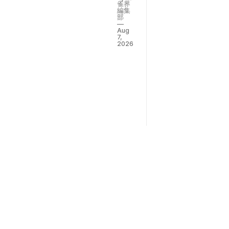
ヨー
雀界
テル
編集
部
で
Aug
す。
7,
本日
2026
は“ツ
モ切
りリ
ーチ
完全
攻
略”と
いう
テー
マで
お話
しし
たい
と思
いま
す。
『ツ
モ切