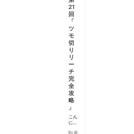
21
回
「
ツ
モ
切
り
リ
ー
チ
完
全
攻
略
」
こん
にち
は、
By 麻