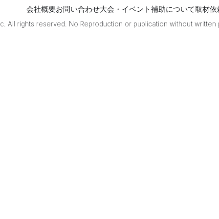
りリ
会社概要
お問い合わせ
大会・イベント補助について
取材依
ー
. All rights reserved. No Reproduction or publication without written
チ』
とい
うの
は、
自分
がダ
マテ
ンで
テン
パイ
して
い
て、
次に
持っ
てき
た牌
をそ
のま
ま切