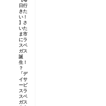
日行
解
きた
を
い！
導
】さ
け
いた
！
ま市
麻
にラ
雀
スベ
ド
ガス
リ
誕
ル
生！
【
？
第
「デ
14
イサ
問
ービ
】
スラ
マー
スベ
ジャ
ガス
ンを
By 麻