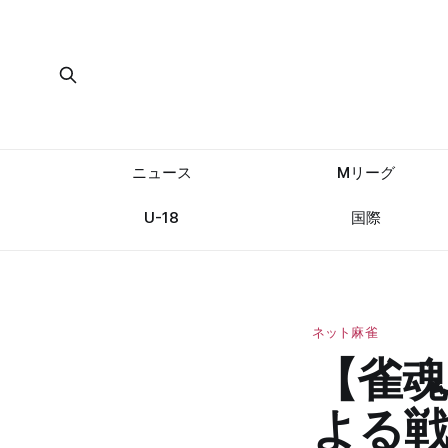
ニュース
Mリーグ
U-18
国際
ネット麻雀
【雀
よる戦