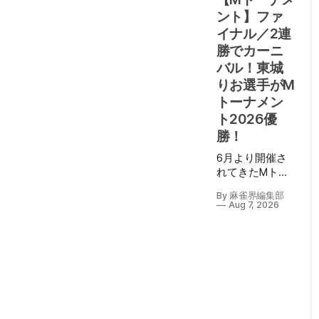
ント】ファ
イナル／2連
勝でカーニ
バル！東城
りお選手がM
トーナメン
ト2026優
勝！
6月より開催さ
れてきたMトー
ナメント2026も
By 麻雀界編集部
ついにファイナ
Aug 7, 2026
ル。 8月7日
（金）に生配
信・パブリック
ビューイングも
行われたMトー
ナメントファイ
ナルは、EX風林
火山・勝又健志