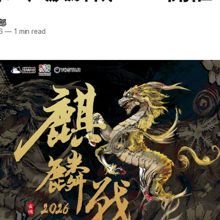
部
6
—
1 min read