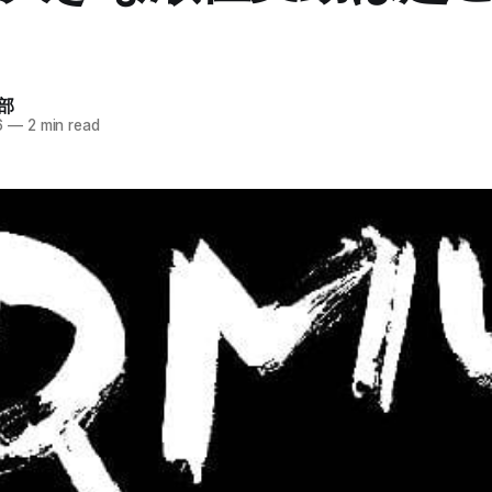
部
6
—
2 min read