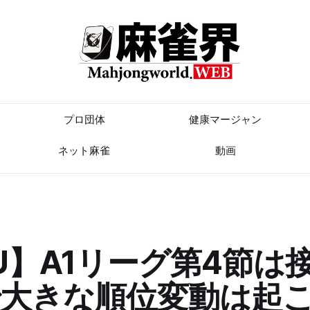
プロ団体
健康マージャン
ネット麻雀
動画
U】A1リーグ第4節は
で大きな順位変動は起