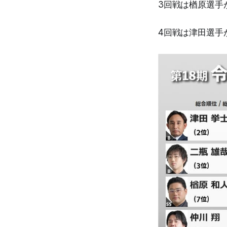
3回戦は楢原選手
4回戦は津田選手