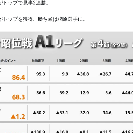
がトップで見事2連勝。
がトップを獲得、勝ち頭は楢原選手に。