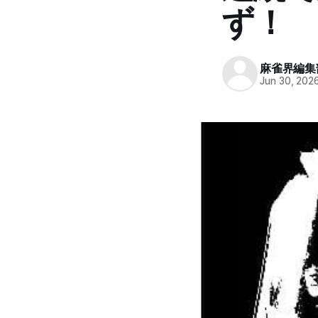
ず！
麻雀界編集
Jun 30, 202