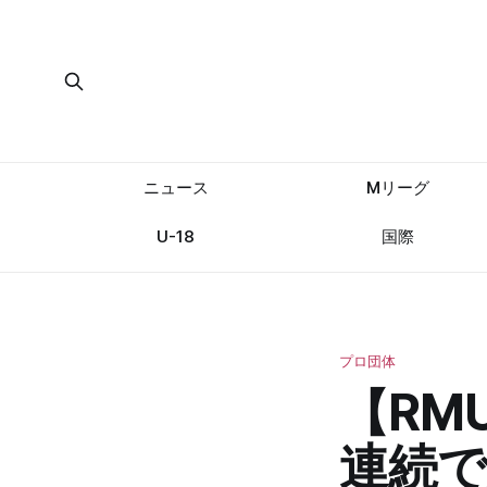
ニュース
Mリーグ
U-18
国際
プロ団体
【RM
連続