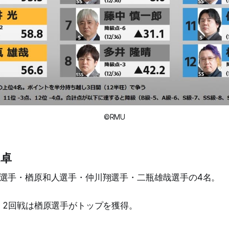
©RMU
A卓
選手・楢原和人選手・仲川翔選手・二瓶雄哉選手の4名。
、2回戦は楢原選手がトップを獲得。