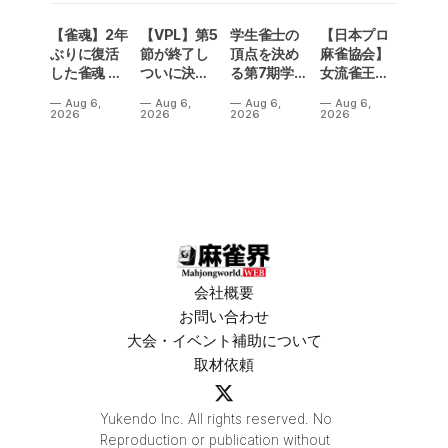
【雀魂】2年
【VPL】第5
学生雀士の
【日本プロ
ぶりに復活
節が終了し
頂点を決め
麻雀協会】
した雀魂 企
ついに決勝
る第7期学生
女流雀王戦
業対抗戦の
メンバーが
雀魂杯！南
Aリーグ第3
Aug 6,
Aug 6,
Aug 6,
Aug 6,
予選出場企
決定！Bリ
場は3人麻雀
節は、3トッ
2026
2026
2026
2026
業が決定‼
ーグの昇級
で開催‼果た
プ続出で一
争いも5名が
して結果
気に順位変
入れ替わり
は⁉
動が！
熱い結果
に⁉
会社概要
お問い合わせ
大会・イベント補助について
取材依頼
Yukendo Inc. All rights reserved. No
Reproduction or publication without