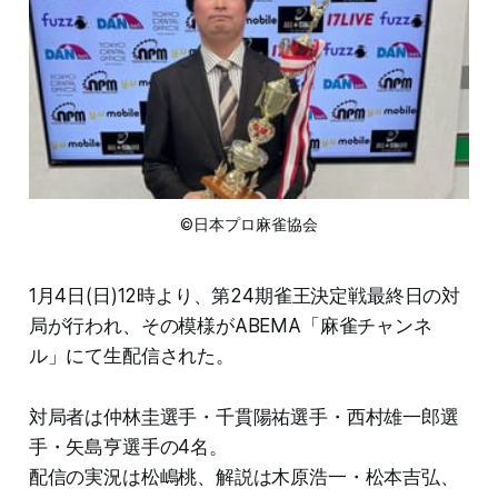
©日本プロ麻雀協会
1月4日(日)12時より、第24期雀王決定戦最終日の対
局が行われ、その模様がABEMA「麻雀チャンネ
ル」にて生配信された。
対局者は仲林圭選手・千貫陽祐選手・西村雄一郎選
手・矢島亨選手の4名。
配信の実況は松嶋桃、解説は木原浩一・松本吉弘、