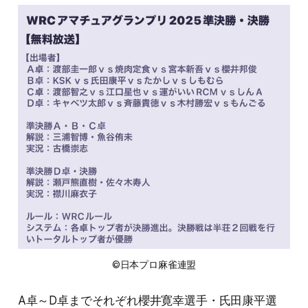
©日本プロ麻雀連盟
A卓～D卓までそれぞれ櫻井寛幸選手・氏田康平選