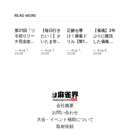
READ MORE
第21回「ツ
【毎日行き
正解を導
【雀魂】2年
モ切りリー
たい！】さ
け！麻雀ド
ぶりに復活
チ完全攻
いたま市に
リル【第14
した雀魂 企
略」
ラスベガス
問】
業対抗戦の
Aug 7,
Aug 7,
Aug 7,
Aug 6,
誕生！？
予選出場企
2026
2026
2026
2026
「デイサー
業が決定‼
ビスラスベ
ガス東大
宮」が
OPEN
会社概要
お問い合わせ
大会・イベント補助について
取材依頼