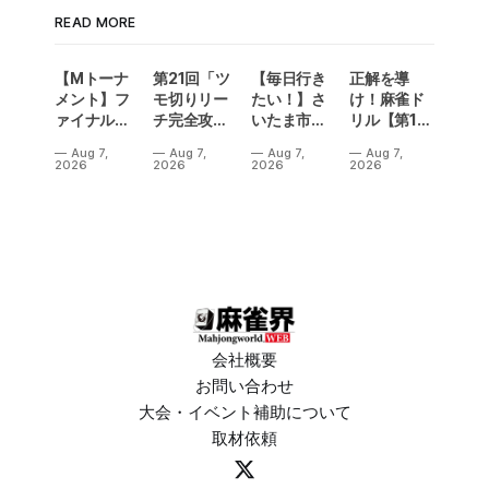
READ MORE
【Mトーナ
第21回「ツ
【毎日行き
正解を導
メント】フ
モ切りリー
たい！】さ
け！麻雀ド
ァイナル／2
チ完全攻
いたま市に
リル【第14
連勝でカー
略」
ラスベガス
問】
Aug 7,
Aug 7,
Aug 7,
Aug 7,
ニバル！東
誕生！？
2026
2026
2026
2026
城りお選手
「デイサー
がMトーナ
ビスラスベ
メント
ガス東大
2026優
宮」が
勝！
OPEN
会社概要
お問い合わせ
大会・イベント補助について
取材依頼