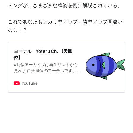
ミングが、さまざまな牌姿を例に解説されている。
これであなたもアガリ率アップ・勝率アップ間違い
なし！？
ヨーテル Yoteru Ch. 【天鳳
位】
※配信アーカイブは再生リストから
見れます 天鳳位のヨーテルです。ネ
ット麻雀・リアル麻雀問わず麻雀が
もっと楽しくなれるような動画をア
YouTube
ップロードしています！ ♣こちらで
も麻雀戦術を発信中！フォローよろ
しくお願いします
Twitter⇨https://twitter.com/yoteru1
1?ref_src=...
note⇨https://note.com/yoteru11