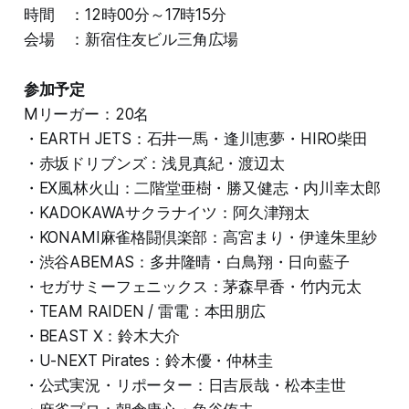
時間 ：12時00分～17時15分
会場 ：新宿住友ビル三角広場
参加予定
Mリーガー：20名
・EARTH JETS：石井一馬・逢川恵夢・HIRO柴田
・赤坂ドリブンズ：浅見真紀・渡辺太
・EX風林火山：二階堂亜樹・勝又健志・内川幸太郎
・KADOKAWAサクラナイツ：阿久津翔太
・KONAMI麻雀格闘倶楽部：高宮まり・伊達朱里紗
・渋谷ABEMAS：多井隆晴・白鳥翔・日向藍子
・セガサミーフェニックス：茅森早香・竹内元太
・TEAM RAIDEN / 雷電：本田朋広
・BEAST Ⅹ：鈴木大介
・U-NEXT Pirates：鈴木優・仲林圭
・公式実況・リポーター：日吉辰哉・松本圭世