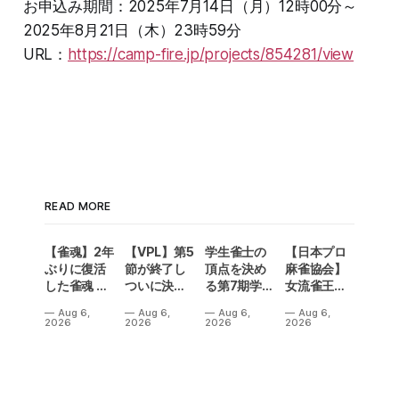
お申込み期間：2025年7月14日（月）12時00分～
2025年8月21日（木）23時59分
URL：
https://camp-fire.jp/projects/854281/view
READ MORE
【雀魂】2年
【VPL】第5
学生雀士の
【日本プロ
ぶりに復活
節が終了し
頂点を決め
麻雀協会】
した雀魂 企
ついに決勝
る第7期学生
女流雀王戦
業対抗戦の
メンバーが
雀魂杯！南
Aリーグ第3
Aug 6,
Aug 6,
Aug 6,
Aug 6,
予選出場企
決定！Bリ
場は3人麻雀
節は、3トッ
2026
2026
2026
2026
業が決定‼
ーグの昇級
で開催‼果た
プ続出で一
争いも5名が
して結果
気に順位変
入れ替わり
は⁉
動が！
熱い結果