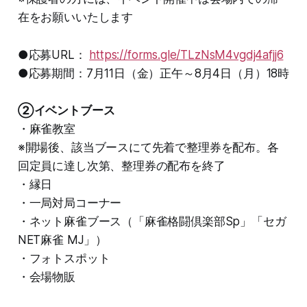
在をお願いいたします
●応募URL：
https://forms.gle/TLzNsM4vgdj4afjj6
●応募期間：7月11日（金）正午～8月4日（月）18時
②イベントブース
・麻雀教室
※開場後、該当ブースにて先着で整理券を配布。各
回定員に達し次第、整理券の配布を終了
・縁日
・一局対局コーナー
・ネット麻雀ブース（「麻雀格闘倶楽部Sp」「セガ
NET麻雀 MJ」）
・フォトスポット
・会場物販