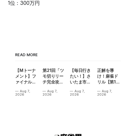
1位：300万円
READ MORE
【Mトーナ
第21回「ツ
【毎日行き
正解を導
メント】フ
モ切りリー
たい！】さ
け！麻雀ド
ァイナル／2
チ完全攻
いたま市に
リル【第14
連勝でカー
略」
ラスベガス
問】
Aug 7,
Aug 7,
Aug 7,
Aug 7,
ニバル！東
誕生！？
2026
2026
2026
2026
城りお選手
「デイサー
がMトーナ
ビスラスベ
メント
ガス東大
2026優
宮」が
勝！
OPEN