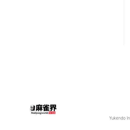
C卓ではラッキ
ーハゲ選手が
トップを獲
得。 BリーグO
卓2回戦霧崎九
十九選手が国
士無双を和了
した。 激戦を
勝ち抜き、8月
29日(土)の決
勝へ進出した
のは赤星すい
花選手・こっ
ぱみじんこ選
手・燈はな選
手・みるるん
選手の4名。
今節で大きく
ポイントをプ
ラスしたこっ
Yukendo Inc
ぱみじんこ選
手・燈はな選