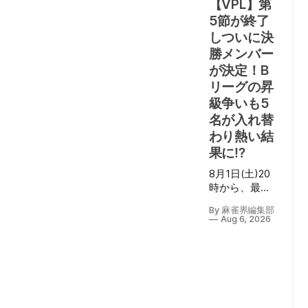
【VPL】第
5節が終了
しついに決
勝メンバー
が決定！B
リーグの昇
級争いも5
名が入れ替
わり熱い結
果に⁉
8月1日(土)20
時から、最終
節となる第7期
By 麻雀界編集部
V-pro league
Aug 6, 2026
第5節の対局が
行われ、その
模様が
YouTube「VPL
公式チャンネ
ル」にて生配