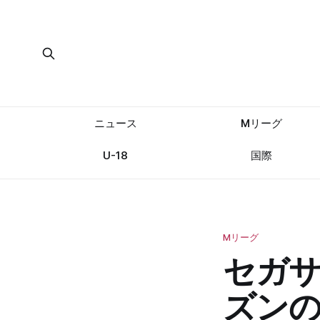
ニュース
Mリーグ
U-18
国際
Mリーグ
セガ
ズン