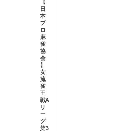
【
日
本
プ
ロ
麻
雀
協
に
会
8
】
2
女
て
B
雀
流
雀
王
戦A
Y
リ
式
ー
グ
信
第3