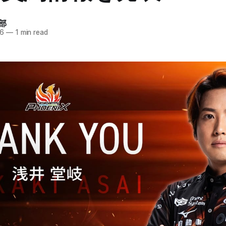
部
26
—
1 min read