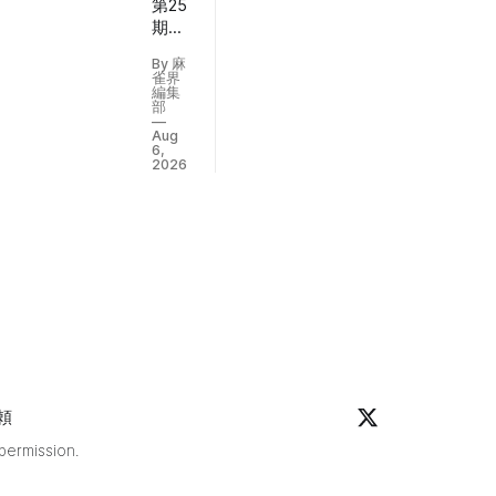
第25
期女
均
流雀
By 麻
王戦
せ
雀界
は、
編集
部
8月1
Aug
日
6,
(土)
2026
に第
3節
の対
局が
全て
終了
し
た。
前節
まで
の結
頼
果は
次の
 permission.
通
り。