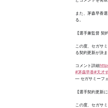
とコメントを発表
また、茅森早香選
る。
【選手兼監督 契
この度、セガサミ
る契約更新が決ま
コメント詳細
http
#茅森早香
#天才
— セガサミーフェニ
【選手契約更新に
この度、セガサミ