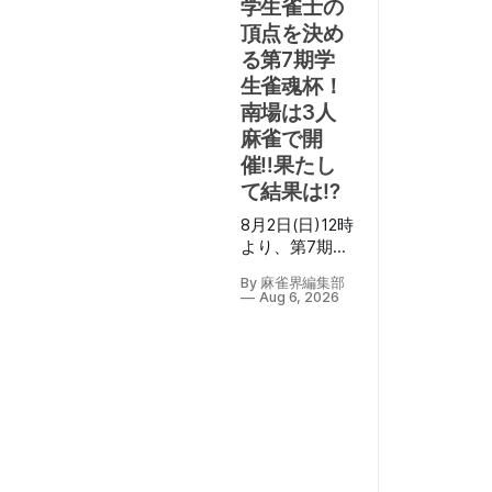
学生雀士の
頂点を決め
る第7期学
生雀魂杯！
南場は3人
麻雀で開
催‼果たし
て結果は⁉
8月2日(日)12時
より、第7期学
生雀魂杯南場
By 麻雀界編集部
の決勝が行わ
Aug 6, 2026
れ、U-12/U-
18/U-25の3部
門が
YouTube「【公
式】雀魂-じゃ
んたま-」チャ
ンネルにて生
配信された。
配信の実況は