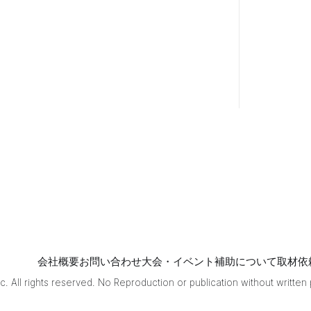
生)選手の3
名。 1半荘勝負
の短期決戦で
行われた対局
は、東場での
リードを守り
南場でも満貫
のアガリを決
めたしろまる
0709選手が、
見事優勝を勝
ち獲った。 U-
18部門 続いて
行われたU-18
部門。 決勝に
出場したのは
ひろとk選手・
西脇吐息選
手・konro_85
会社概要
お問い合わせ
大会・イベント補助について
取材依
選手の3名。 1
. All rights reserved. No Reproduction or publication without written
回戦は唯一の
中学生・ひろ