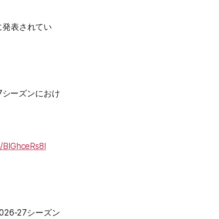
に発表されてい
7シーズンにおけ
m/BlGhceRs8l
6-27シーズン