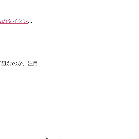
敵のタイタン
…
て誰なのか、注目