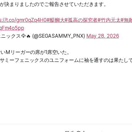
が決まりましたのでご報告させていただきます。
s://t.co/gmr0qZq4H0
#醍醐大
#孤高の探究者
#竹内元太
#無
j2qFm4o5pp
ックス🦅🔥 (@SEGASAMMY_PNX)
May 28, 2026
ないMリーガーの席が1席空いた。
サミーフェニックスのユニフォームに袖を通すのは果たし