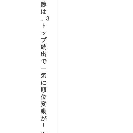
節
は
、3
ト
協
ッ
時
プ
ま
続
ち
出
で
1
一
気
1
に
し
順
位
変
動
終
が
局
と
！