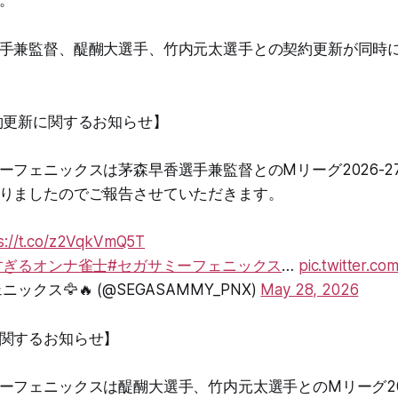
。
手兼監督、醍醐大選手、竹内元太選手との契約更新が同時
約更新に関するお知らせ】
ーフェニックスは茅森早香選手兼監督とのMリーグ2026-2
りましたのでご報告させていただきます。
s://t.co/z2VqkVmQ5T
すぎるオンナ雀士
#セガサミーフェニックス
…
pic.twitter.co
ックス🦅🔥 (@SEGASAMMY_PNX)
May 28, 2026
関するお知らせ】
ーフェニックスは醍醐大選手、竹内元太選手とのMリーグ202