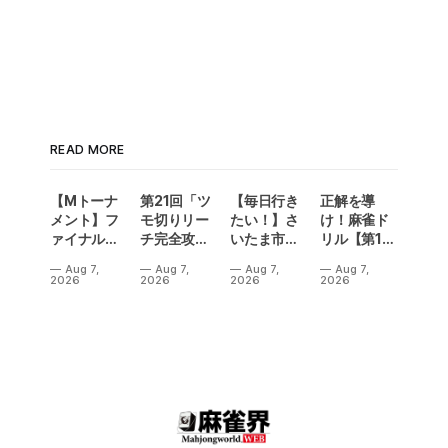
READ MORE
【Mトーナ
第21回「ツ
【毎日行き
正解を導
メント】フ
モ切りリー
たい！】さ
け！麻雀ド
ァイナル／2
チ完全攻
いたま市に
リル【第14
連勝でカー
略」
ラスベガス
問】
Aug 7,
Aug 7,
Aug 7,
Aug 7,
ニバル！東
誕生！？
2026
2026
2026
2026
城りお選手
「デイサー
がMトーナ
ビスラスベ
メント
ガス東大
2026優
宮」が
勝！
OPEN