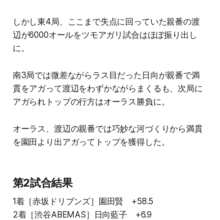
しかし東4局、ここまで失点に回っていた親番の渡
辺が6000オールをツモアガリ試合はほぼ振り出し
に。
南3局では微差ながらラス目だった日向が親番で満
貫をアガって渡辺をわずかながらまくるも、次局に
アガられトップの行方はオーラス勝負に。
オーラス、渡辺の親番では巧妙な河づくりから満貫
を園田より出アガってトップを獲得した。
第2試合結果
1着［赤坂ドリブンズ］園田賢 +58.5
2着［渋谷ABEMAS］日向藍子 +6.9