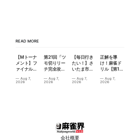
READ MORE
【Mトーナ
第21回「ツ
【毎日行き
正解を導
メント】フ
モ切りリー
たい！】さ
け！麻雀ド
ァイナル／2
チ完全攻
いたま市に
リル【第14
連勝でカー
略」
ラスベガス
問】
Aug 7,
Aug 7,
Aug 7,
Aug 7,
ニバル！東
誕生！？
2026
2026
2026
2026
城りお選手
「デイサー
がMトーナ
ビスラスベ
メント
ガス東大
2026優
宮」が
勝！
OPEN
会社概要