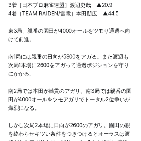
3着［日本プロ麻雀連盟］渡辺史哉 ▲20.9
4着［TEAM RAIDEN/雷電］本田朋広 ▲44.5
東3局、親番の園田が4000オールをツモり通過へ向
けて前進。
南1局には親番の日向が5800をアガる。また渡辺も
次局1本場に2600をアガって通過ポジションを守り
にかかる。
南2局では本田が満貫のアガリ、南3局では親番の園
田が4000オールをツモアガリでトータル2位争いが
熾烈になる。
しかし次局2本場に日向が2600のアガリ。園田の親
を終わらせキツい条件をつきつけるとオーラスは渡