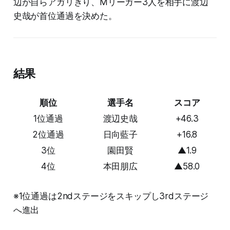
辺が自らアガリきり、Mリーガー3人を相手に渡辺
史哉が首位通過を決めた。
結果
順位
選手名
スコア
1位通過
渡辺史哉
+46.3
2位通過
日向藍子
+16.8
3位
園田賢
▲1.9
4位
本田朋広
▲58.0
※1位通過は2ndステージをスキップし3rdステージ
へ進出