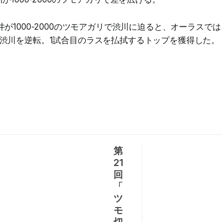
井が1000-2000のツモアガリで渋川に迫ると、オーラスで
渋川を逆転。1試合目のラスを払拭するトップを獲得した。
第
21
回
「
ツ
モ