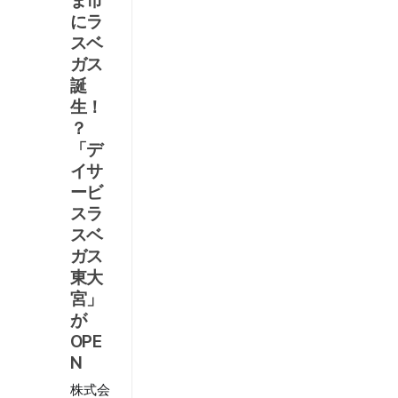
ま市
麻
にラ
雀
スベ
ド
ガス
リ
誕
ル
生！
【
？
第
「デ
14
イサ
問
ービ
】
スラ
マー
スベ
ジャ
ガス
ンを
By 麻
少し
東大
雀界
覚え
編集
宮」
部
たら
が
Aug
解け
7,
OPE
るク
2026
N
イズ
から
株式会
複雑