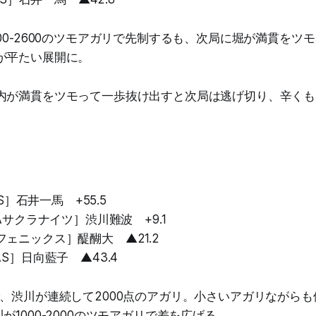
00-2600のツモアガリで先制するも、次局に堀が満貫をツ
が平たい展開に。
内が満貫をツモって一歩抜け出すと次局は逃げ切り、辛く
TS］石井一馬 +55.5
WAサクラナイツ］渋川難波 +9.1
ェニックス］醍醐大 ▲21.2
AS］日向藍子 ▲43.4
で、渋川が連続して2000点のアガリ。小さいアガリながら
が1000-2000のツモアガリで差を広げる。