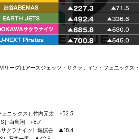
のMリーグはアースジェッツ・サクラナイツ・フェニックス・A
ェニックス］竹内元太 +52.5
S］白鳥翔 +8.7
WAサクラナイツ］堀慎吾 ▲18.4
ETS］石井一馬 ▲42.8