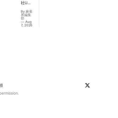
社U・
な待
Pカン
ちの
By 麻雀
パニー
界編集
問題
（代表
部
な
Aug
取締
7, 2026
ど、
役：西
マー
山顕）
ジャ
が運営
ンの
する
いろ
「デイ
んな
サービ
クイ
スラス
ズを
ベガス
定期
東大
更
宮」が
新！
2026
ぜひ
頼
年7月1
チャ
日
 permission.
レン
（火）
ジし
にオー
てみ
プンし
てく
た。
ださ