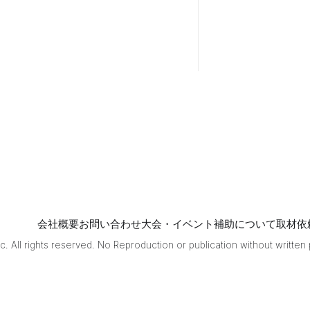
ーチ
完全
攻
略”と
いう
テー
マで
お話
しし
たい
と思
いま
す。
『ツ
モ切
りリ
会社概要
お問い合わせ
大会・イベント補助について
取材依
ー
. All rights reserved. No Reproduction or publication without written
チ』
とい
うの
は、
自分