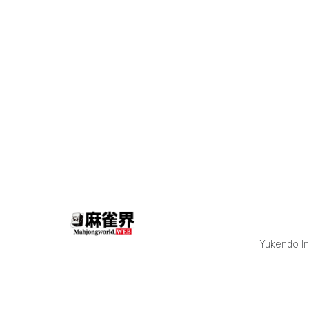
樹選手がファイ
ナルまで駒を進
めた。 第1試合
結果 1着
［BEAST Ⅹ］東
城りお +78.8
2着［TEAM
RAIDEN/雷電］
瀬戸熊直樹
+11.7（67.1） 3
着［EX風林火
山］勝又健志
▲33.3（112.1）
4着
［KADOKAWAサ
クラナイツ］岡
田紗佳
▲57.2（136.0）
Yukendo Inc
（※カッコ内は
トップとの差）
東1局、親番の
勝又が東城のツ