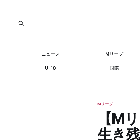
ニュース
Mリーグ
U-18
国際
Mリーグ
【Mリ
生き