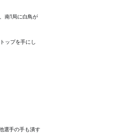
モ、南1局に白鳥が
もトップを手にし
も他選手の手も潰す