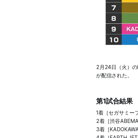
2月24日（火）
が配信された。
第1試合結果
1着［セガサミーフ
2着［渋谷ABEMA
3着［KADOKA
4着［EARTH J