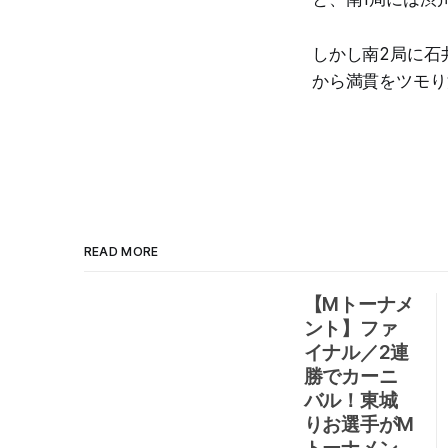
しかし南2局に石
から満貫をツモり
READ MORE
【Mトーナメ
ント】ファ
イナル／2連
勝でカーニ
バル！東城
りお選手がM