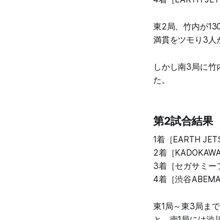
東2局、竹内が13
満貫をツモり3人
しかし南3局に竹
た。
第2試合結果
1着［EARTH JE
2着［KADOKA
3着［セガサミーフ
4着［渋谷ABEM
東1局～東3局ま
と、南1局には渋川