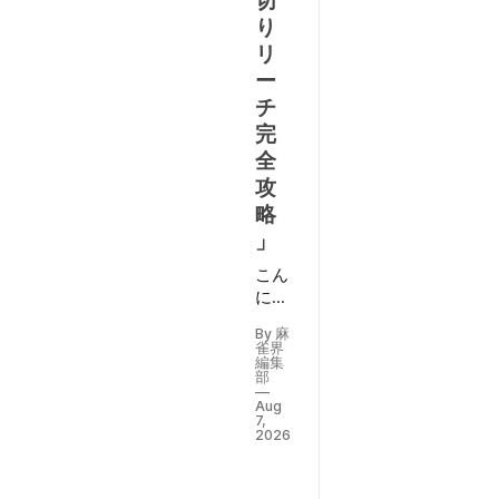
切
り
リ
ー
チ
完
全
攻
略
」
こん
にち
は、
By 麻
ヨー
雀界
テル
編集
部
で
Aug
す。
7,
本日
2026
は“ツ
モ切
りリ