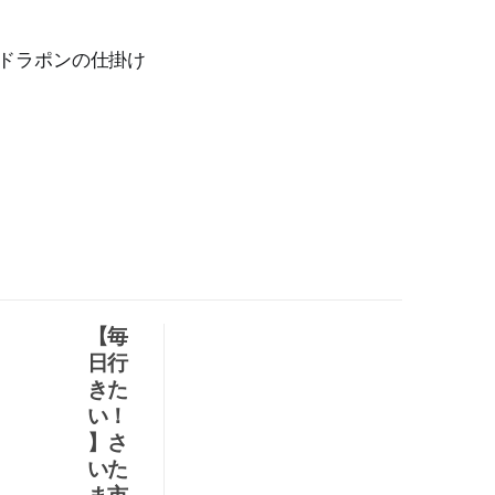
はドラポンの仕掛け
【毎
正
日行
解
きた
を
い！
導
】さ
け
いた
！