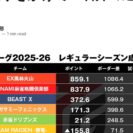
に
部
6
—
1 min read