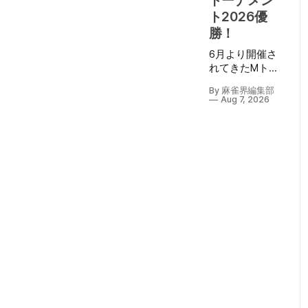
トーナメン
ト2026優
勝！
6月より開催さ
れてきたMトー
ナメント2026も
By 麻雀界編集部
ついにファイナ
Aug 7, 2026
ル。 8月7日
（金）に生配
信・パブリック
ビューイングも
行われたMトー
ナメントファイ
ナルは、EX風林
火山・勝又健志
選手、BEAST
Ⅹ・東城りお選
手、KADOKAWA
サクラナイツ・
岡田紗佳選手、
TEAM RAIDEN/
雷電・瀬戸熊直