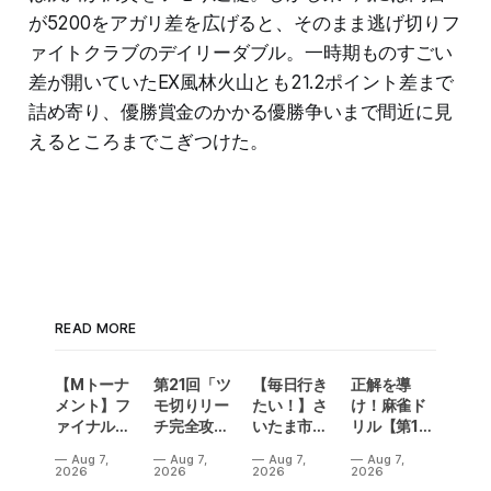
が5200をアガリ差を広げると、そのまま逃げ切りフ
ァイトクラブのデイリーダブル。一時期ものすごい
差が開いていたEX風林火山とも21.2ポイント差まで
詰め寄り、優勝賞金のかかる優勝争いまで間近に見
えるところまでこぎつけた。
READ MORE
【Mトーナ
第21回「ツ
【毎日行き
正解を導
メント】フ
モ切りリー
たい！】さ
け！麻雀ド
ァイナル／2
チ完全攻
いたま市に
リル【第14
連勝でカー
略」
ラスベガス
問】
Aug 7,
Aug 7,
Aug 7,
Aug 7,
ニバル！東
誕生！？
2026
2026
2026
2026
城りお選手
「デイサー