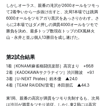
しかしオーラス、親番の滝沢が2600オールをツモっ
て2着争いから一歩抜け出すと、次局1本場では跳満
6000オールをツモアガり黒沢をあっさりかわす。さ
らに2本場ではダメ押しの満貫4000オールをツモで
勝負を決め、最多トップ数現在トップのEX風林火
山・永井と並ぶ個人13勝目を成し遂げた。
第2試合結果
1着［KONAMI麻雀格闘倶楽部］高宮まり +66.8
2着［KADOKAWAサクラナイツ］渋川難波 +9.1
3着［U-NEXT Pirates］鈴木優 ▲24.0
4着［TEAM RAIDEN/雷電］本田朋広 ▲44.3
東1局、親番の高宮が満貫をツモり先制するも、次局
は渋川が満貫をツモり追従。しかし東2局には高宮