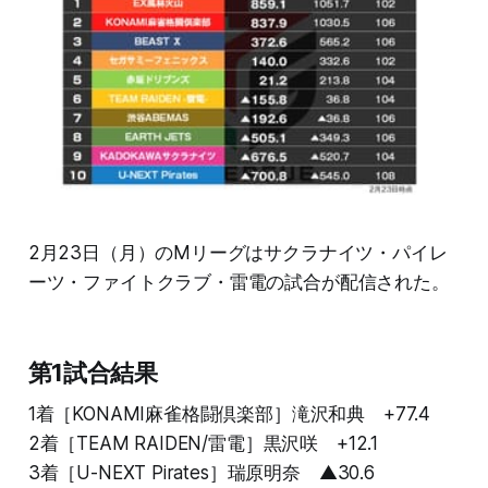
2月23日（月）のMリーグはサクラナイツ・パイレ
ーツ・ファイトクラブ・雷電の試合が配信された。
第1試合結果
1着［KONAMI麻雀格闘倶楽部］滝沢和典 +77.4
2着［TEAM RAIDEN/雷電］黒沢咲 +12.1
3着［U-NEXT Pirates］瑞原明奈 ▲30.6