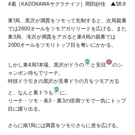
4着［KADOKAWAサクラナイツ］岡田紗佳 ▲58.9
東1局、黒沢が満貫をツモって先制すると、次局親番
では2600オールをツモアガりリードを広げる。また
東3局、滝沢が満貫をアガると東4局の親番では
2000オールをツモりトップ目を奪いにかかる。
しかし東4局1本場、黒沢がドラの
と安目
のシ
ャンポン待ちでリーチ。
特技ドラ引きの黒沢が見事ドラの方をツモアガる
と、なんと裏ドラも
に。
リーチ・ツモ・表3・裏3の倍満ツモで一気にトップ
目に躍り出る。
さらに南1局には満貫をツモりさらに差を広げる。