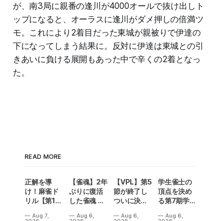
が、南3局に親番の逢川が4000オールで抜け出しト
ップになると、オーラスに逢川がダメ押しの倍満ツ
モ。これにより2着目だった東城が親被りで伊達の
下になってしまう結果に。反対に伊達は東城との引
きあいに負ける展開もあった中で辛くの2着となっ
た。
READ MORE
正解を導
【雀魂】2年
【VPL】第5
学生雀士の
け！麻雀ド
ぶりに復活
節が終了し
頂点を決め
リル【第14
した雀魂 企
ついに決勝
る第7期学生
問】
業対抗戦の
メンバーが
雀魂杯！南
Aug 7,
Aug 6,
Aug 6,
Aug 6,
予選出場企
決定！Bリ
場は3人麻雀
2026
2026
2026
2026