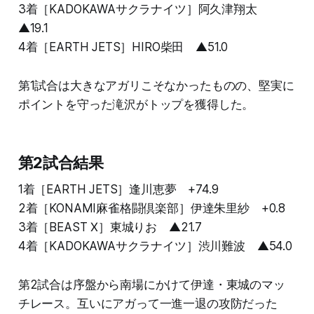
3着［KADOKAWAサクラナイツ］阿久津翔太
▲19.1
4着［EARTH JETS］HIRO柴田 ▲51.0
第1試合は大きなアガリこそなかったものの、堅実に
ポイントを守った滝沢がトップを獲得した。
第2試合結果
1着［EARTH JETS］逢川恵夢 +74.9
2着［KONAMI麻雀格闘倶楽部］伊達朱里紗 +0.8
3着［BEAST Ⅹ］東城りお ▲21.7
4着［KADOKAWAサクラナイツ］渋川難波 ▲54.0
第2試合は序盤から南場にかけて伊達・東城のマッ
チレース。互いにアガって一進一退の攻防だった