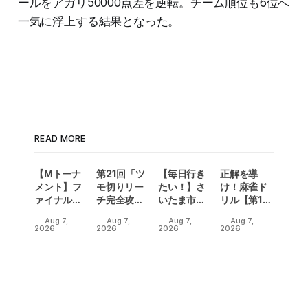
ールをアガリ50000点差を逆転。チーム順位も6位へ
一気に浮上する結果となった。
READ MORE
【Mトーナ
第21回「ツ
【毎日行き
正解を導
メント】フ
モ切りリー
たい！】さ
け！麻雀ド
ァイナル／2
チ完全攻
いたま市に
リル【第14
連勝でカー
略」
ラスベガス
問】
Aug 7,
Aug 7,
Aug 7,
Aug 7,
ニバル！東
誕生！？
2026
2026
2026
2026
城りお選手
「デイサー
がMトーナ
ビスラスベ
メント
ガス東大
2026優
宮」が
勝！
OPEN