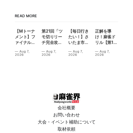
READ MORE
【Mトーナ
第21回「ツ
【毎日行き
正解を導
メント】フ
モ切りリー
たい！】さ
け！麻雀ド
ァイナル／2
チ完全攻
いたま市に
リル【第14
連勝でカー
略」
ラスベガス
問】
Aug 7,
Aug 7,
Aug 7,
Aug 7,
ニバル！東
誕生！？
2026
2026
2026
2026
城りお選手
「デイサー
がMトーナ
ビスラスベ
メント
ガス東大
2026優
宮」が
勝！
OPEN
会社概要
お問い合わせ
大会・イベント補助について
取材依頼