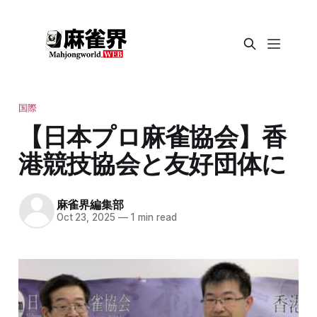
国際
【日本プロ麻雀協会】香
港競技協会と友好団体に
麻雀界編集部
Oct 23, 2025
—
1 min read