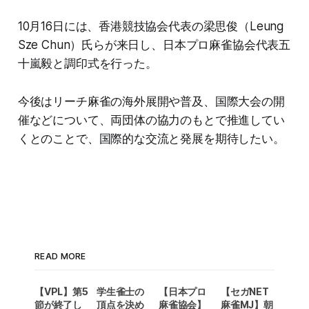
10月16日には、香港競技協会代表の梁思俊（Leung
Sze Chun）氏らが来日し、日本プロ麻雀協会代表五
十嵐毅と調印式を行った。
今後はリーチ麻雀の海外展開や普及、国際大会の開
催などについて、両団体の協力のもとで推進してい
くとのことで、国際的な交流と発展を期待したい。
READ MORE
【VPL】第5
学生雀士の
【日本プロ
【セガNET
節が終了し
頂点を決め
麻雀協会】
麻雀MJ】朝