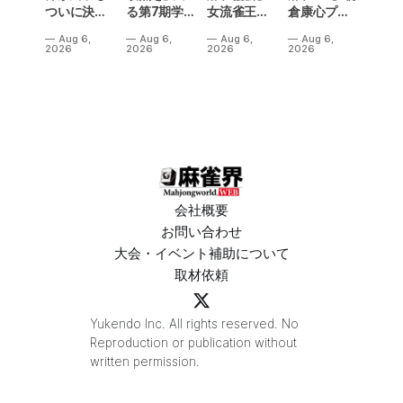
ついに決勝
る第7期学生
女流雀王戦
倉康心プロ
メンバーが
雀魂杯！南
Aリーグ第3
が24時間耐
Aug 6,
Aug 6,
Aug 6,
Aug 6,
決定！Bリ
場は3人麻雀
節は、3トッ
久MJ対局に
2026
2026
2026
2026
ーグの昇級
で開催‼果た
プ続出で一
挑戦‼その結
争いも5名が
して結果
気に順位変
果は如何
入れ替わり
は⁉
動が！
に!?
熱い結果
に⁉
会社概要
お問い合わせ
大会・イベント補助について
取材依頼
Yukendo Inc. All rights reserved. No
Reproduction or publication without
written permission.