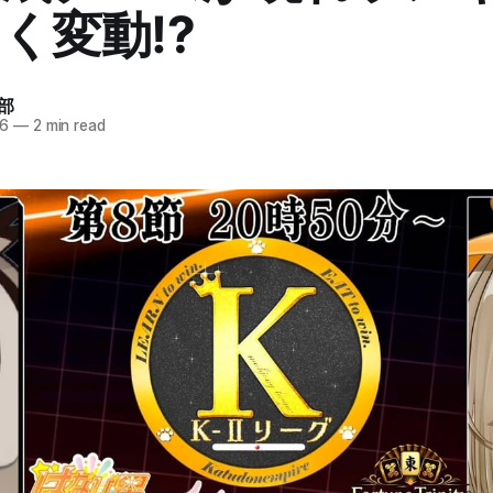
く変動⁉
部
26
—
2 min read