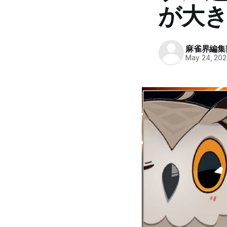
が大き
麻雀界編集
May 24, 20