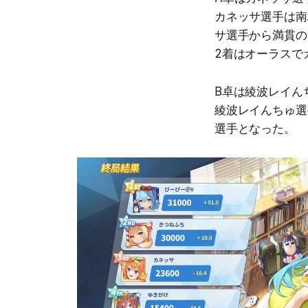
カネッサ選手は南
サ選手から満貫の
2着はオーラスで
B卓は綾波レイん
綾波レイんちゅ選
選手となった。