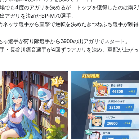
場でも4度のアガリを決めるが、トップを獲得したのは南2
出アガリを決めたBP-M70選手。
カネッサ選手から直撃で逆転を決めたきつねふち選手が獲得
ちゅ選手が狩り隊選手から3900の出アガリでスタート。
手・長谷川凛音選手が4回ずつアガリを決め、軍配が上が