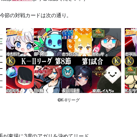
今節の対戦カードは次の通り。
©K-Ⅱリーグ
手が東場に3度のアガリを決めてリード。