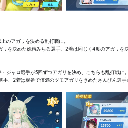
以上のアガリを決める乱打戦に。
ガリを決めた妖精みちる選手、2着は同じく4度のアガリを
ブ選手・ジャロ選手が5回ずつアガリを決め、こちらも乱打戦に
ラブ選手、2着は親番で倍満のツモアガリをきめたさんぴん選