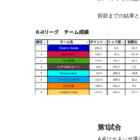
前節までの結果と
第1試合
A卓はカネッサ選