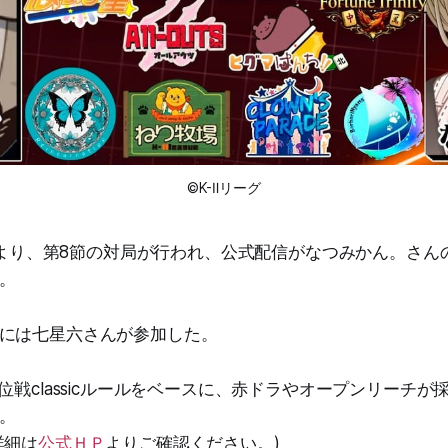
©K-Ⅱリーグ
1時より、第8節の対局が行われ、公式配信がなつみかん。さんのY
。
には七星六さんが参加した。
位戦classicルールをベースに、赤ドラやオープンリーチ
。
詳細は
公式ＨＰ
よりご確認ください。)