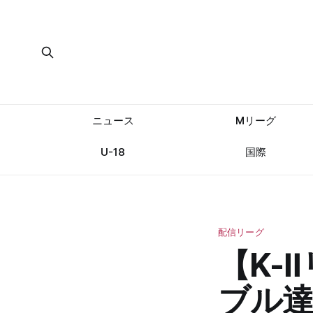
ニュース
Mリーグ
U-18
国際
配信リーグ
【K-
ブル