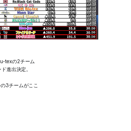
u-texの2チーム
ンド進出決定。
チの3チームがここ