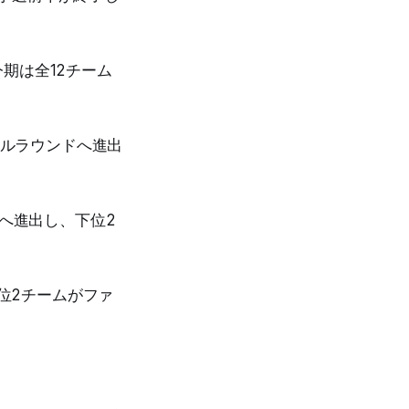
期は全12チーム
。
ナルラウンドへ進出
ドへ進出し、下位2
上位2チームがファ
。