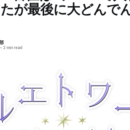
ったが最後に大どんで
部
—
2 min read