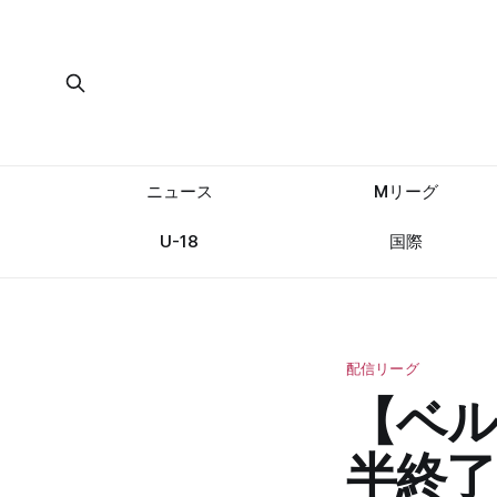
ニュース
Mリーグ
U-18
国際
配信リーグ
【ベ
半終了