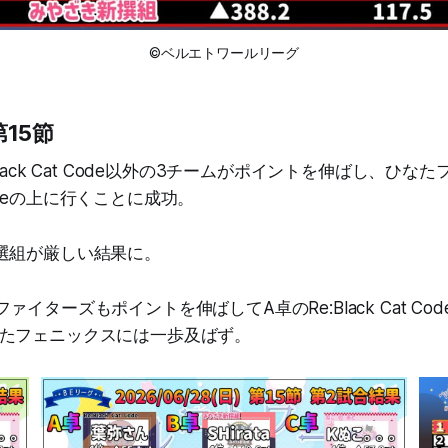
©ベルエトワールリーグ
第15節
Black Cat Code以外の3チームがポイントを伸ばし、ひな
t Codeの上に行くことに成功。
選組が厳しい結果に。
ァイターズもポイントを伸ばしてA卓のRe:Black Cat Co
たフェニックスには一歩及ばず。