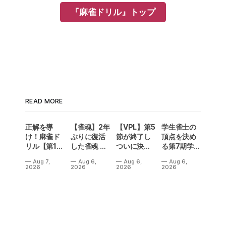
『麻雀ドリル』トップ
READ MORE
正解を導
【雀魂】2年
【VPL】第5
学生雀士の
け！麻雀ド
ぶりに復活
節が終了し
頂点を決め
リル【第14
した雀魂 企
ついに決勝
る第7期学生
問】
業対抗戦の
メンバーが
雀魂杯！南
Aug 7,
Aug 6,
Aug 6,
Aug 6,
予選出場企
決定！Bリ
場は3人麻雀
2026
2026
2026
2026
業が決定‼
ーグの昇級
で開催‼果た
争いも5名が
して結果
入れ替わり
は⁉
熱い結果
に⁉