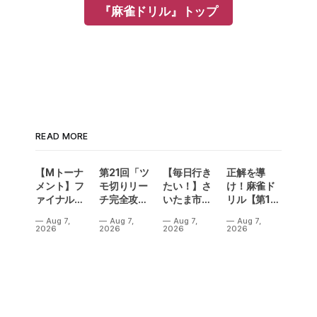
『麻雀ドリル』トップ
READ MORE
【Mトーナ
第21回「ツ
【毎日行き
正解を導
メント】フ
モ切りリー
たい！】さ
け！麻雀ド
ァイナル／2
チ完全攻
いたま市に
リル【第14
連勝でカー
略」
ラスベガス
問】
Aug 7,
Aug 7,
Aug 7,
Aug 7,
ニバル！東
誕生！？
2026
2026
2026
2026
城りお選手
「デイサー
がMトーナ
ビスラスベ
メント
ガス東大
2026優
宮」が
勝！
OPEN