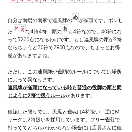
自分は南場の南家で連風牌の
が雀頭です。ポンし
た
で4符4符、頭の
も4符なので、40符にな
って5200点になるわけです。もし連風牌の頭が2符
ならちょうど30符で3900点なので、ちょっとお得
感がありますよね。
ただし、この連風牌が雀頭のルールについては場所
によって異なります。
連風牌が雀頭になっている時も普通の役牌の頭と同
じように2符で扱うルール
があります。
確認した限りでは、天鳳と雀魂は4符扱い、逆にM
リーグは2符扱いを採用しています。フリー雀荘で
打っててどちらかわからない場合には店員さんに確