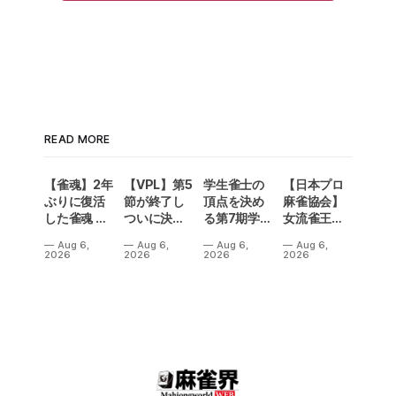
READ MORE
【雀魂】2年
【VPL】第5
学生雀士の
【日本プロ
ぶりに復活
節が終了し
頂点を決め
麻雀協会】
した雀魂 企
ついに決勝
る第7期学生
女流雀王戦
業対抗戦の
メンバーが
雀魂杯！南
Aリーグ第3
Aug 6,
Aug 6,
Aug 6,
Aug 6,
予選出場企
決定！Bリ
場は3人麻雀
節は、3トッ
2026
2026
2026
2026
業が決定‼
ーグの昇級
で開催‼果た
プ続出で一
争いも5名が
して結果
気に順位変
入れ替わり
は⁉
動が！
熱い結果
に⁉