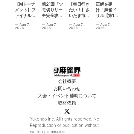
【Mトーナ
第21回「ツ
【毎日行き
正解を導
メント】フ
モ切りリー
たい！】さ
け！麻雀ド
ァイナル／2
チ完全攻
いたま市に
リル【第14
連勝でカー
略」
ラスベガス
問】
Aug 7,
Aug 7,
Aug 7,
Aug 7,
ニバル！東
誕生！？
2026
2026
2026
2026
城りお選手
「デイサー
がMトーナ
ビスラスベ
メント
ガス東大
2026優
宮」が
勝！
OPEN
会社概要
お問い合わせ
大会・イベント補助について
取材依頼
Yukendo Inc. All rights reserved. No
Reproduction or publication without
written permission.