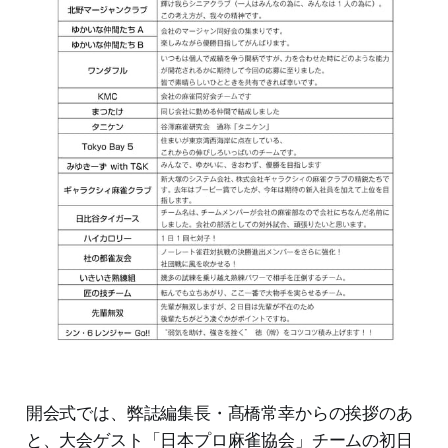
ーム成績 個人成績 ※1日目の個人順
位は1半荘以上対局すると反映され
ます。また、個人優勝の表彰対象と
なるのは両日とも1半荘以上対局し
た方になります。麻雀界Web|麻雀界
開会式では、弊誌編集長・髙橋常幸からの挨拶のあ
と、大会ゲスト「日本プロ麻雀協会」チームの初日