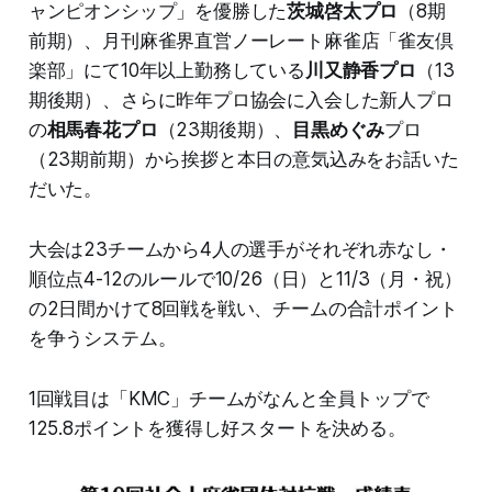
ャンピオンシップ」を優勝した
茨城啓太プロ
（8期
前期）、月刊麻雀界直営ノーレート麻雀店「雀友倶
楽部」にて10年以上勤務している
川又静香プロ
（13
期後期）、さらに昨年プロ協会に入会した新人プロ
の
相馬春花プロ
（23期後期）、
目黒めぐみ
プロ
（23期前期）から挨拶と本日の意気込みをお話いた
だいた。
大会は23チームから4人の選手がそれぞれ赤なし・
順位点4-12のルールで10/26（日）と11/3（月・祝）
の2日間かけて8回戦を戦い、チームの合計ポイント
を争うシステム。
1回戦目は「KMC」チームがなんと全員トップで
125.8ポイントを獲得し好スタートを決める。