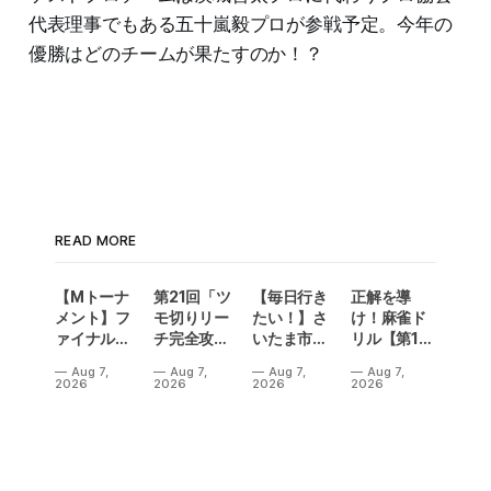
代表理事でもある五十嵐毅プロが参戦予定。今年の
優勝はどのチームが果たすのか！？
READ MORE
【Mトーナ
第21回「ツ
【毎日行き
正解を導
メント】フ
モ切りリー
たい！】さ
け！麻雀ド
ァイナル／2
チ完全攻
いたま市に
リル【第14
連勝でカー
略」
ラスベガス
問】
Aug 7,
Aug 7,
Aug 7,
Aug 7,
ニバル！東
誕生！？
2026
2026
2026
2026
城りお選手
「デイサー
がMトーナ
ビスラスベ
メント
ガス東大
2026優
宮」が
勝！
OPEN