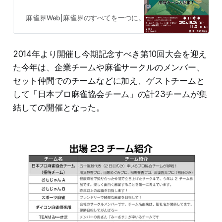
とは 「社会人麻雀団体対抗戦」（通
称：社団戦）とは、弊誌「月刊麻雀
麻雀界Web|麻雀界のすべてを一つに。あらゆる情報を網羅する
界」が主催の麻雀のチーム戦です。
普段は個人戦である麻雀をチーム戦
とすることで麻雀大会そのものへの
2014年より開催し今期記念すべき第10回大会を迎え
参加をしやすくし、また自身のチー
ムの看板を掲げ戦うことで、個人戦
た今年は、企業チームや麻雀サークルのメンバー、
では味わえない対局を行うことがで
セット仲間でのチームなどに加え、ゲストチームと
きるとして、「社会人麻雀団体リー
して「日本プロ麻雀協会チーム」の計23チームが集
グ戦」という名称で第1回大会が
2014年に開催。 その後、名称を現
結しての開催となった。
在の「社会人麻雀団体対抗戦」に変
更。毎年様々なドラマが起こり、熱
い戦いが行われ、そしてついに今年
節目の第10回社団戦を開催いたしま
す。ぜひこの伝統ある社団戦へ、麻
雀仲間と一緒にご参加ください！ 社
団戦の結果はこちらのページで随時
更新中！ 「第10期社会人麻雀団体
対抗戦」結果掲載ページ🔄 更新
（ブラウザのリロードを使わず、こ
ちらのボタンから更新ください） チ