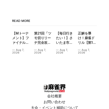
READ MORE
【Mトーナ
第21回「ツ
【毎日行き
正解を導
メント】フ
モ切りリー
たい！】さ
け！麻雀ド
ァイナル／2
チ完全攻
いたま市に
リル【第14
連勝でカー
略」
ラスベガス
問】
Aug 7,
Aug 7,
Aug 7,
Aug 7,
ニバル！東
誕生！？
2026
2026
2026
2026
城りお選手
「デイサー
がMトーナ
ビスラスベ
メント
ガス東大
2026優
宮」が
勝！
OPEN
会社概要
お問い合わせ
大会・イベント補助について