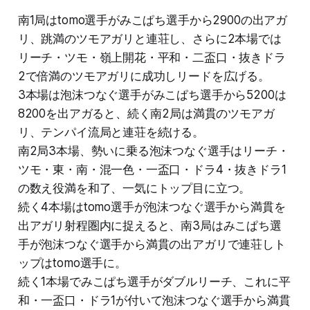
南1局はtomo選手がみこぱち選手から2900の出アガ
リ、跳満のツモアガリと連荘し、さらに2本場では
リーチ・ツモ・嶺上開花・平和・二盃口・抜きドラ
2で倍満のツモアガリに成功しリードを広げる。
3本場は泡沫つなぐ選手がみこぱち選手から5200は
8200を出アガると、続く南2局は満貫のツモアガ
リ、テンパイ流局と連荘を続ける。
南2局3本場、勢いに乗る泡沫つなぐ選手はリーチ・
ツモ・東・南・混一色・一盃口・ドラ4・抜きドラ1
の数え役満を和了、一気にトップ目に立つ。
続く4本場はtomo選手が泡沫つなぐ選手から満貫を
出アガリ射程圏内に捉えると、南3局はみこぱち選
手が泡沫つなぐ選手から満貫の出アガリで連荘しト
ップはtomo選手に。
続く1本場でみこぱち選手がダブルリーチ、これに平
和・一盃口・ドラ1が付いて泡沫つなぐ選手から満貫