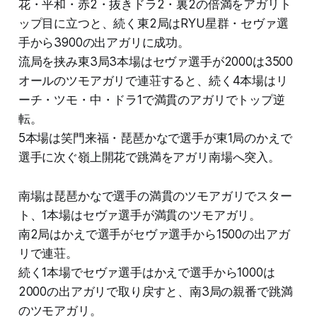
花・平和・赤2・抜きドラ2・裏2の倍満をアガリト
ップ目に立つと、続く東2局はRYU星群・セヴァ選
手から3900の出アガリに成功。
流局を挟み東3局3本場はセヴァ選手が2000は3500
オールのツモアガリで連荘すると、続く4本場はリ
ーチ・ツモ・中・ドラ1で満貫のアガリでトップ逆
転。
5本場は笑門来福・琵琶かなで選手が東1局のかえで
選手に次ぐ嶺上開花で跳満をアガリ南場へ突入。
南場は琵琶かなで選手の満貫のツモアガリでスター
ト、1本場はセヴァ選手が満貫のツモアガリ。
南2局はかえで選手がセヴァ選手から1500の出アガ
リで連荘。
続く1本場でセヴァ選手はかえで選手から1000は
2000の出アガリで取り戻すと、南3局の親番で跳満
のツモアガリ。