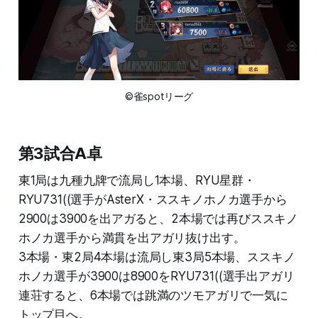
©雀spotリーグ
第3試合A卓
東1局は九種九牌で流局し1本場、RYU星群・
RYU731((選手がAsterX・ススキノホノカ選手から
2900は3900を出アガると、2本場では再びススキノ
ホノカ選手から満貫を出アガリ抜け出す。
3本場・東2局4本場は流局し東3局5本場、ススキノ
ホノカ選手が3900は8900をRYU731((選手出アガリ
連荘すると、6本場では跳満のツモアガリで一気に
トップ目へ。