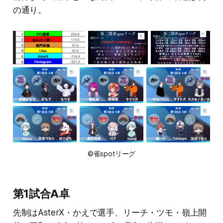
の通り。
©雀spotリーグ
第1試合A卓
先制はAsterX・かえで選手、リーチ・ツモ・嶺上開