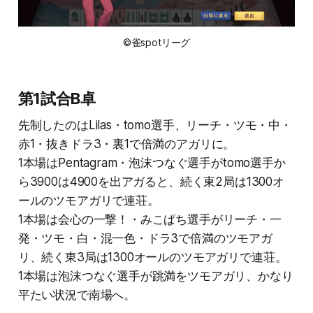
©雀spotリーグ
第1試合B卓
先制したのはLilas・tomo選手、リーチ・ツモ・中・
赤1・抜きドラ3・裏1で倍満のアガリに。
1本場はPentagram・泡沫つなぐ選手がtomo選手か
ら3900は4900を出アガると、続く東2局は1300オ
ールのツモアガリで連荘。
1本場は会心の一撃！・みこぱち選手がリーチ・一
発・ツモ・白・混一色・ドラ3で倍満のツモアガ
リ、続く東3局は1300オールのツモアガリで連荘。
1本場は泡沫つなぐ選手が跳満をツモアガリ、かなり
平たい状況で南場へ。