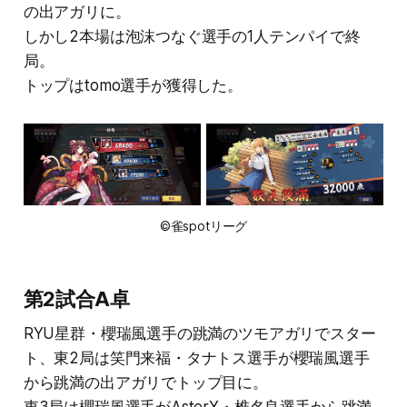
の出アガリに。
しかし2本場は泡沫つなぐ選手の1人テンパイで終
局。
トップはtomo選手が獲得した。
©雀spotリーグ
第2試合A卓
RYU星群・櫻瑞風選手の跳満のツモアガリでスター
ト、東2局は笑門来福・タナトス選手が櫻瑞風選手
から跳満の出アガリでトップ目に。
東3局は櫻瑞風選手がAsterX・椎名良選手から跳満