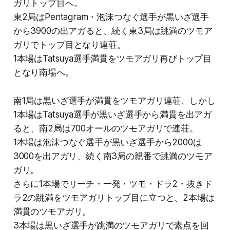
ガリトップ目へ。
東2局はPentagram・泡沫つなぐ選手が黒いざ選手
から3900の出アガると、続く東3局は跳満のツモア
ガリでトップ目となり連荘。
1本場はTatsuya選手満貫をツモアガリ再びトップ目
となり南場へ。
南1局は黒いざ選手が満貫をツモアガリ連荘、しかし
1本場はTatsuya選手が黒いざ選手から満貫を出アガ
ると、南2局は700オールのツモアガリで連荘。
1本場は泡沫つなぐ選手が黒いざ選手から2000は
3000を出アガリ、続く南3局の親番で跳満のツモア
ガリ。
さらに1本場でリーチ・一発・ツモ・ドラ2・抜きド
ラ2の跳満をツモアガリトップ目に立つと、2本場は
満貫のツモアガリ。
3本場は黒いざ選手が跳満のツモアガリで素点を回