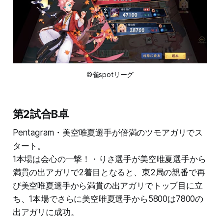
©雀spotリーグ
第2試合B卓
Pentagram・美空唯夏選手が倍満のツモアガリでス
タート。
1本場は会心の一撃！・りさ選手が美空唯夏選手から
満貫の出アガリで2着目となると、東2局の親番で再
び美空唯夏選手から満貫の出アガリでトップ目に立
ち、1本場でさらに美空唯夏選手から5800は7800の
出アガリに成功。