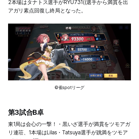
2本場はタナトス選手がRYU731((選手から満貫を出
アガリ素点回復し終局となった。
©雀spotリーグ
第3試合B卓
東1局は会心の一撃！・黒いざ選手が満貫をツモアガ
リ連荘、1本場はLilas・Tatsuya選手が跳満をツモア