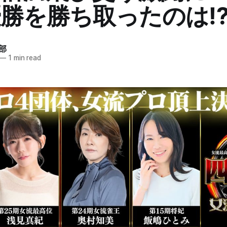
勝を勝ち取ったのは
部
—
1 min read