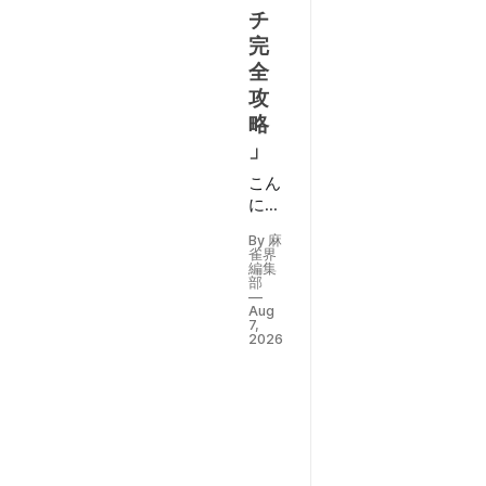
チ
完
全
攻
略
」
こん
にち
は、
By 麻
ヨー
雀界
テル
編集
部
で
Aug
す。
7,
本日
2026
は“ツ
モ切
りリ
ーチ
完全
攻