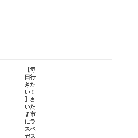
【毎
正
日行
解
きた
を
い！
導
】さ
け
いた
！
ま市
麻
にラ
雀
スベ
ド
ガス
リ