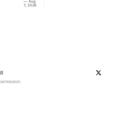
な
Aug
取締
7, 2026
ど、
役：西
マー
山顕）
ジャ
が運営
ンの
する
いろ
「デイ
んな
サービ
クイ
スラス
ズを
ベガス
定期
東大
更
宮」が
新！
2026
ぜひ
頼
年7月1
チャ
日
 permission.
レン
（火）
ジし
にオー
てみ
プンし
てく
た。
ださ
デイサ
い！
ービス
問題
という
「ホ
と、利
ンイ