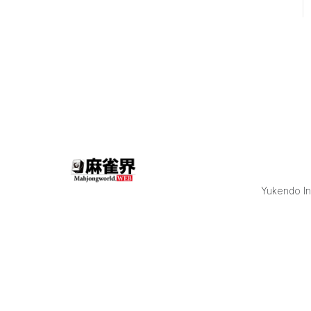
［BEAST Ⅹ］東
城りお +78.8
2着［TEAM
RAIDEN/雷電］
瀬戸熊直樹
+11.7（67.1） 3
着［EX風林火
山］勝又健志
▲33.3（112.1）
4着
［KADOKAWAサ
クラナイツ］岡
田紗佳
▲57.2（136.0）
Yukendo Inc
（※カッコ内は
トップとの差）
東1局、親番の
勝又が東城のツ
モり倍満の手を
躱しての3900の
出アガリで先制
しつつ東城の大