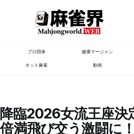
プロ団体
健康マージャン
ネット麻雀
動画
降臨2026女流王座決
倍満飛び交う激闘に