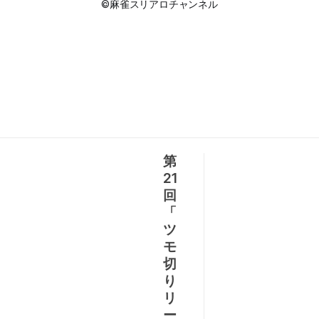
©麻雀スリアロチャンネル
第
21
回
「
ツ
モ
切
り
リ
ー