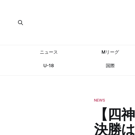
ニュース
Mリーグ
U-18
国際
NEWS
【四神
決勝は