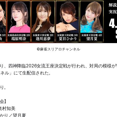
©麻雀スリアロチャンネル
時より、四神降臨2026女流王座決定戦が行われ、対局の模様がY
ャンネル」にて生配信された。
り。
会】
奥村知美
かり／望月夏