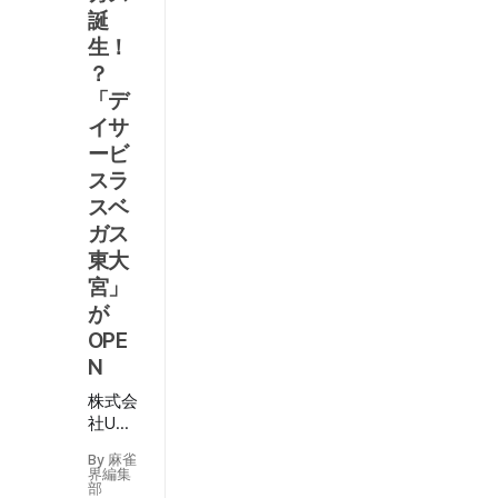
誕
ル
生！
【
？
第
「デ
14
イサ
問
ービ
】
スラ
マー
スベ
ジャ
ガス
ンを
By 麻
少し
東大
雀界
覚え
編集
宮」
部
たら
が
Aug
解け
7,
OPE
るク
2026
N
イズ
から
株式会
複雑
社U・
な待
Pカン
ちの
By 麻雀
パニー
界編集
問題
（代表
部