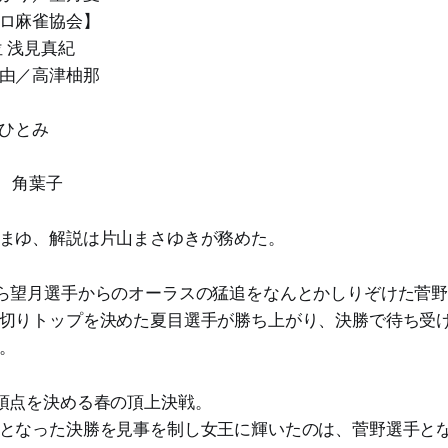
ロ麻雀協会】
 浅見真紀
由／高津柚那
嶋ひとみ
位 角葉子
まゆ、解説は片山まさゆきが務めた。
ら望月選手からのオーラスの猛追をなんとかしりぞけた菅野
切りトップを決めた夏目選手が勝ち上がり、決勝で待ち受
。
頂点を決める春の頂上決戦。
となった決勝を見事を制し女王に輝いたのは、菅野選手と