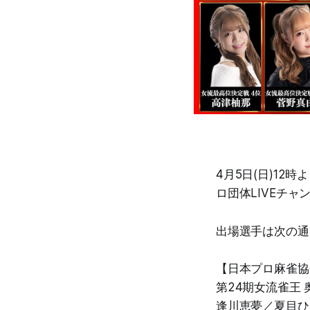
4月5日(日)12
ロ団体LIVEチ
出場選手は次の通
【日本プロ麻雀協
第24期女流雀王 
逢川恵夢／夏目ひ