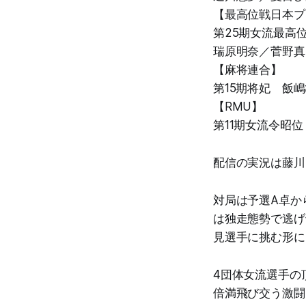
【最高位戦日本プ
第25期女流最高位
瑞原明奈／菅野真
【麻将連合】
第15期将妃 飯
【RMU】
第11期女流令昭
配信の実況は藤川
対局は予選A卓か
は独走態勢で逃げ
見選手に挑む形に
4団体女流選手の
倍満飛び交う激闘