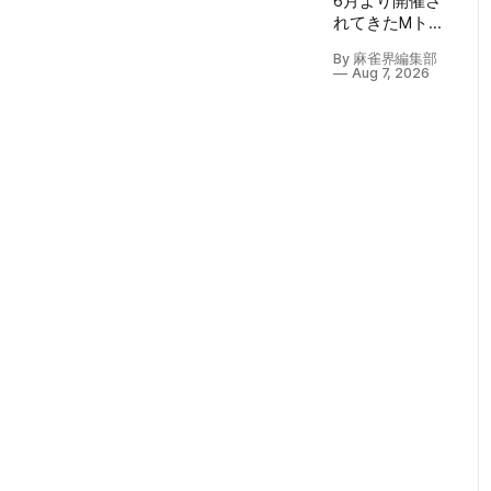
6月より開催さ
れてきたMトー
ナメント2026も
By 麻雀界編集部
ついにファイナ
Aug 7, 2026
ル。 8月7日
（金）に生配
信・パブリック
ビューイングも
行われたMトー
ナメントファイ
ナルは、EX風林
火山・勝又健志
選手、BEAST
Ⅹ・東城りお選
手、KADOKAWA
サクラナイツ・
岡田紗佳選手、
TEAM RAIDEN/
雷電・瀬戸熊直
樹選手がファイ
ナルまで駒を進
めた。 第1試合
結果 1着