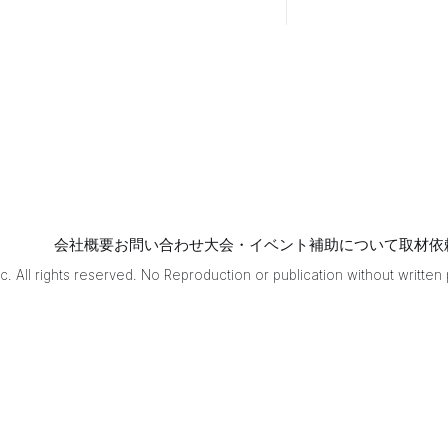
略”と
いう
テー
マで
お話
しし
たい
と思
いま
す。
『ツ
モ切
りリ
会社概要
お問い合わせ
大会・イベント補助について
取材依
ー
. All rights reserved. No Reproduction or publication without written
チ』
とい
うの
は、
自分
がダ
マテ
ンで
テン