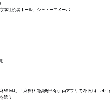
土）
京本社読者ホール、シャトーアメーバ
用
T麻雀 MJ」「麻雀格闘倶楽部Sp」両アプリで2回戦ずつ4回
を競う