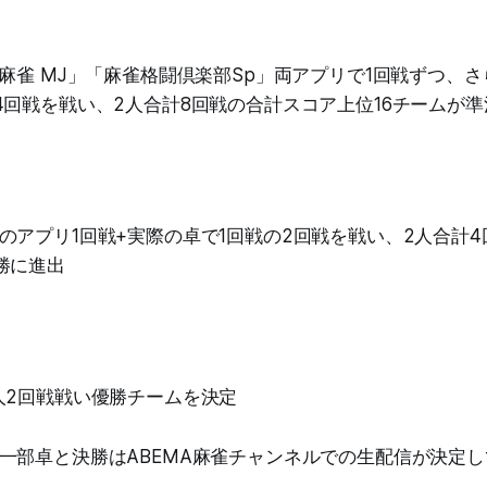
T麻雀 MJ」「麻雀格闘倶楽部Sp」両アプリで1回戦ずつ、
4回戦を戦い、2人合計8回戦の合計スコア上位16チームが
のアプリ1回戦+実際の卓で1回戦の2回戦を戦い、2人合計
勝に進出
人2回戦戦い優勝チームを決定
一部卓と決勝はABEMA麻雀チャンネルでの生配信が決定し