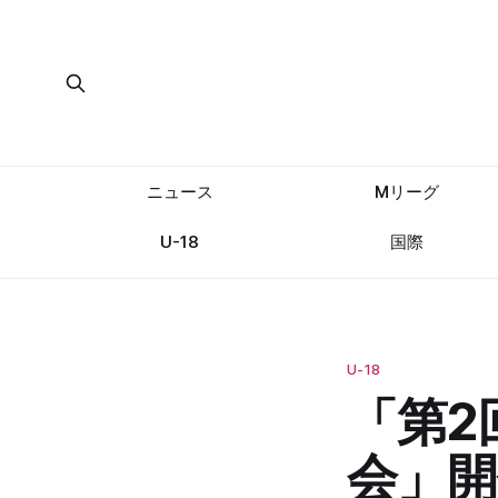
ニュース
Mリーグ
U-18
国際
U-18
「第2
会」開