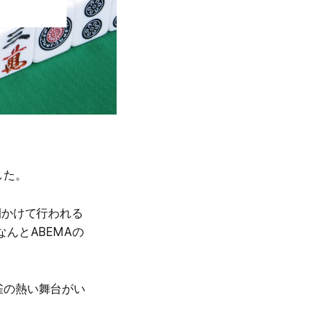
した。
間かけて行われる
んとABEMAの
雀の熱い舞台がい