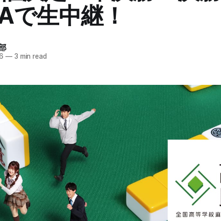
MAで生中継！
部
6
—
3 min read