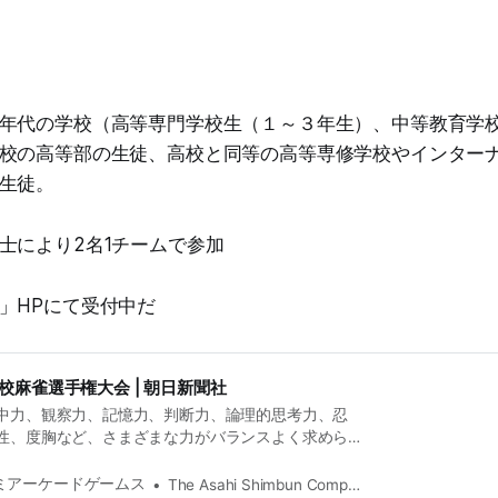
年代の学校（高等専門学校生（１～３年生）、中等教育学
校の高等部の生徒、高校と同等の高等専修学校やインター
生徒。
士により2名1チームで参加
」HPにて受付中だ
校麻雀選手権大会 | 朝日新聞社
中力、観察力、記憶力、判断力、論理的思考力、忍
性、度胸など、さまざまな力がバランスよく求めら
ポーツである麻雀を舞台に、全国の高校生が競う
雀選手権大会」を企画しています。
ミアーケードゲームス
The Asahi Shimbun Company