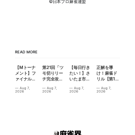
©日本プロ麻雀連盟
READ MORE
【Mトーナ
第21回「ツ
【毎日行き
正解を導
メント】フ
モ切りリー
たい！】さ
け！麻雀ド
ァイナル／2
チ完全攻
いたま市に
リル【第14
連勝でカー
略」
ラスベガス
問】
Aug 7,
Aug 7,
Aug 7,
Aug 7,
ニバル！東
誕生！？
2026
2026
2026
2026
城りお選手
「デイサー
がMトーナ
ビスラスベ
メント
ガス東大
2026優
宮」が
勝！
OPEN