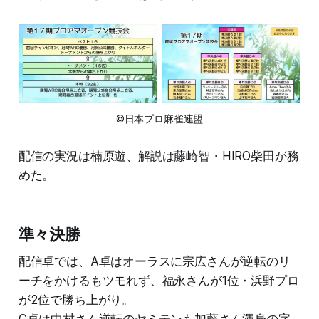
©日本プロ麻雀連盟
配信の実況は楠原遊、解説は藤崎智・HIRO柴田が務
めた。
準々決勝
配信卓では、A卓はオーラスに宗広さんが逆転のリ
ーチをかけるもツモれず、福永さんが1位・浜野プロ
が2位で勝ち上がり。
C卓は中村さん逆転のヤミテンも加藤さん渾身の字