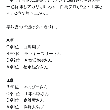
一色聴牌もアガリは叶わず、白鳥プロが1位・山本さ
んが2位で勝ち上がり。
準決勝の卓組は次の通りに。
A卓
C卓1位 白鳥翔プロ
B卓2位 ラッキースリーさん
D卓2位 AronCheeさん
A卓1位 福永雄介さん
B卓
B卓1位 きのぴーさん
C卓2位 山本和幸さん
D卓1位 森雅彦さん
A卓1位 浜野太陽プロ