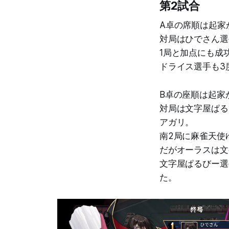
第2試合
A卓の席順は起家
対局はひでさん選
1局と加点にも成
ドライス選手も3
B卓の座順は起家
対局は文字屋ぱる
アガリ。
南2局に麻雀天使
だがオーラスは文字
文字屋ぱるびー選
た。