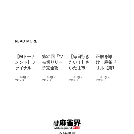
READ MORE
【Mトーナ
第21回「ツ
【毎日行き
正解を導
メント】フ
モ切りリー
たい！】さ
け！麻雀ド
ァイナル／2
チ完全攻
いたま市に
リル【第14
連勝でカー
略」
ラスベガス
問】
Aug 7,
Aug 7,
Aug 7,
Aug 7,
ニバル！東
誕生！？
2026
2026
2026
2026
城りお選手
「デイサー
がMトーナ
ビスラスベ
メント
ガス東大
2026優
宮」が
勝！
OPEN
会社概要