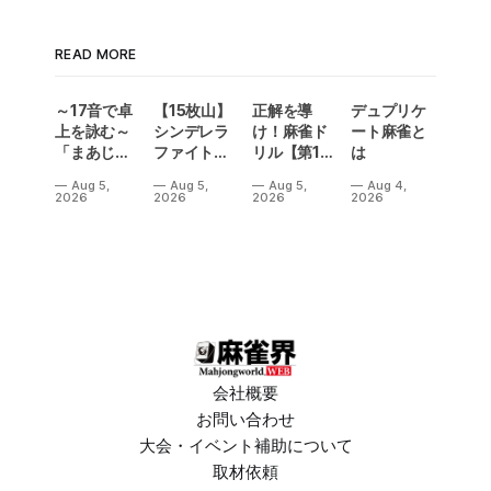
READ MORE
～17音で卓
【15枚山】
正解を導
デュプリケ
上を詠む～
シンデレラ
け！麻雀ド
ート麻雀と
「まあじゃ
ファイトに
リル【第13
は
ん川柳
て衝撃のア
問】
Aug 5,
Aug 5,
Aug 5,
Aug 4,
2026」が
ガリが発
2026
2026
2026
2026
発表
生！
会社概要
お問い合わせ
大会・イベント補助について
取材依頼