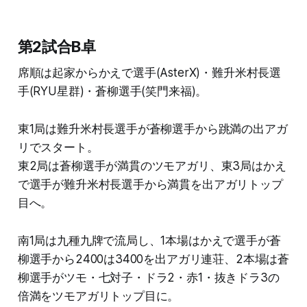
第2試合B卓
席順は起家からかえで選手(AsterX)・難升米村長選
手(RYU星群)・蒼柳選手(笑門来福)。
東1局は難升米村長選手が蒼柳選手から跳満の出アガ
リでスタート。
東2局は蒼柳選手が満貫のツモアガリ、東3局はかえ
で選手が難升米村長選手から満貫を出アガリトップ
目へ。
南1局は九種九牌で流局し、1本場はかえで選手が蒼
柳選手から2400は3400を出アガリ連荘、2本場は蒼
柳選手がツモ・七対子・ドラ2・赤1・抜きドラ3の
倍満をツモアガリトップ目に。