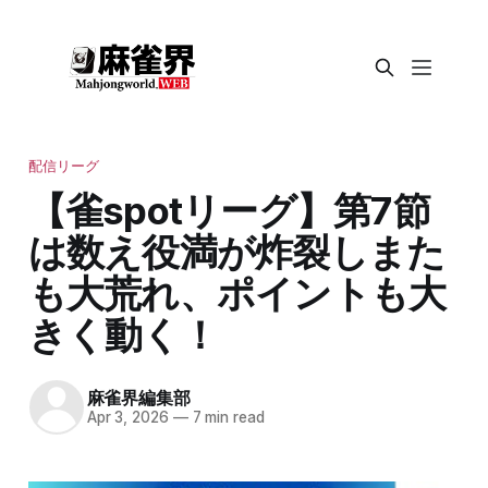
配信リーグ
【雀spotリーグ】第7節
は数え役満が炸裂しまた
も大荒れ、ポイントも大
きく動く！
麻雀界編集部
Apr 3, 2026
—
7 min read