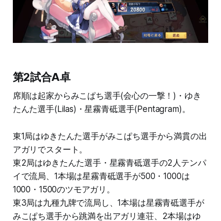
第2試合A卓
席順は起家からみこぱち選手(会心の一撃！)・ゆき
たんた選手(Lilas)・星霧青砥選手(Pentagram)。
東1局はゆきたんた選手がみこぱち選手から満貫の出
アガリでスタート。
東2局はゆきたんた選手・星霧青砥選手の2人テンパ
イで流局、1本場は星霧青砥選手が500・1000は
1000・1500のツモアガリ。
東3局は九種九牌で流局し、1本場は星霧青砥選手が
みこぱち選手から跳満を出アガリ連荘、2本場はゆ