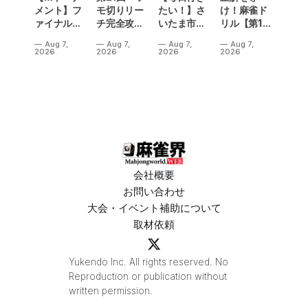
メント】フ
モ切りリー
たい！】さ
け！麻雀ド
ァイナル／2
チ完全攻
いたま市に
リル【第14
連勝でカー
略」
ラスベガス
問】
Aug 7,
Aug 7,
Aug 7,
Aug 7,
ニバル！東
誕生！？
2026
2026
2026
2026
城りお選手
「デイサー
がMトーナ
ビスラスベ
メント
ガス東大
2026優
宮」が
勝！
OPEN
会社概要
お問い合わせ
大会・イベント補助について
取材依頼
Yukendo Inc. All rights reserved. No
Reproduction or publication without
written permission.