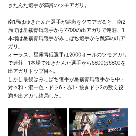
きたんた選手が満貫のツモアガリ。
南1局はゆきたんた選手が跳満をツモアガると、南2
局では星霧青砥選手から7700の出アガリで連荘、1
本場は星霧青砥選手がみこぱち選手から跳満の出ア
ガリ。
オーラス、星霧青砥選手は2600オールのツモアガリ
で連荘、1本場でゆきたんた選手から5800は6800を
出アガリトップ目へ。
しかし最後はみこぱち選手が星霧青砥選手から中・
対々和・混一色・ドラ6・赤1・抜きドラ2の数え役
満を出アガリ終局した。