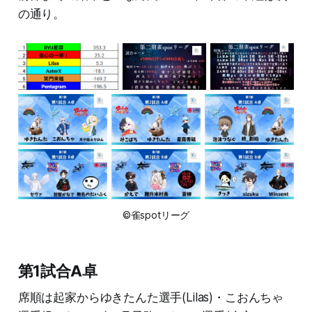
の通り。
©雀spotリーグ
第1試合A卓
席順は起家からゆきたんた選手(Lilas)・こおんちゃ