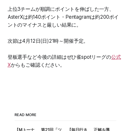
上位3チームが順調にポイントを伸ばした一方、
AsterXは約140ポイント・Pentagramは約200ポイ
ントのマイナスと厳しい結果に。
次節は4月12日(日)21時～開催予定。
登板選手など今後の詳細はぜひ雀spotリーグの
公式
X
からもご確認ください。
READ MORE
【Mトーナ
第21回「ツ
【毎日行き
正解を導