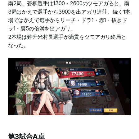
南2局、蒼柳選手は1300・2600のツモアガると、南
3局はかえで選手から3900を出アガリ連荘、続く1本
場ではかえで選手からリーチ・ドラ1・赤1・抜きド
ラ1・裏5の倍満を出アガリ。
2本場は難升米村長選手が満貫をツモアガリ終局と
なった。
第3試合A卓