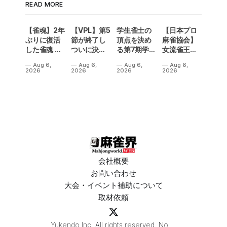
READ MORE
【雀魂】2年
【VPL】第5
学生雀士の
【日本プロ
ぶりに復活
節が終了し
頂点を決め
麻雀協会】
した雀魂 企
ついに決勝
る第7期学生
女流雀王戦
業対抗戦の
メンバーが
雀魂杯！南
Aリーグ第3
Aug 6,
Aug 6,
Aug 6,
Aug 6,
予選出場企
決定！Bリ
場は3人麻雀
節は、3トッ
2026
2026
2026
2026
業が決定‼
ーグの昇級
で開催‼果た
プ続出で一
争いも5名が
して結果
気に順位変
入れ替わり
は⁉
動が！
熱い結果
に⁉
会社概要
お問い合わせ
大会・イベント補助について
取材依頼
Yukendo Inc. All rights reserved. No