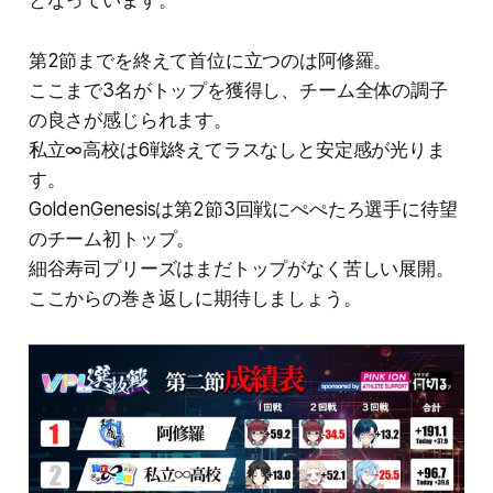
第2節までを終えて首位に立つのは阿修羅。
ここまで3名がトップを獲得し、チーム全体の調子
の良さが感じられます。
私立∞高校は6戦終えてラスなしと安定感が光りま
す。
GoldenGenesisは第2節3回戦にぺぺたろ選手に待望
のチーム初トップ。
細谷寿司プリーズはまだトップがなく苦しい展開。
ここからの巻き返しに期待しましょう。