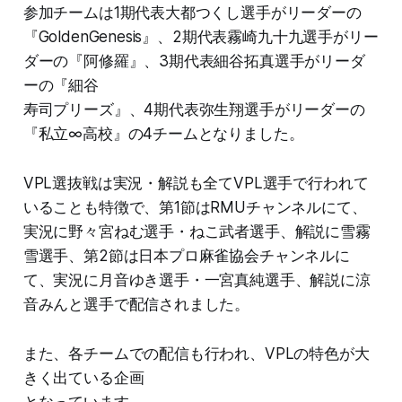
参加チームは1期代表大都つくし選手がリーダーの
『GoldenGenesis』、2期代表霧崎九十九選手がリー
ダーの『阿修羅』、3期代表細谷拓真選手がリーダ
ーの『細谷
寿司プリーズ』、4期代表弥生翔選手がリーダーの
『私立∞高校』の4チームとなりました。
VPL選抜戦は実況・解説も全てVPL選手で行われて
いることも特徴で、第1節はRMUチャンネルにて、
実況に野々宮ねむ選手・ねこ武者選手、解説に雪霧
雪選手、第2節は日本プロ麻雀協会チャンネルに
て、実況に月音ゆき選手・一宮真純選手、解説に涼
音みんと選手で配信されました。
また、各チームでの配信も行われ、VPLの特色が大
きく出ている企画
となっています。