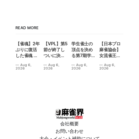
READ MORE
【雀魂】2年
【VPL】第5
学生雀士の
【日本プロ
ぶりに復活
節が終了し
頂点を決め
麻雀協会】
した雀魂 企
ついに決勝
る第7期学生
女流雀王戦
業対抗戦の
メンバーが
雀魂杯！南
Aリーグ第3
Aug 6,
Aug 6,
Aug 6,
Aug 6,
予選出場企
決定！Bリ
場は3人麻雀
節は、3トッ
2026
2026
2026
2026
業が決定‼
ーグの昇級
で開催‼果た
プ続出で一
争いも5名が
して結果
気に順位変
入れ替わり
は⁉
動が！
熱い結果
に⁉
会社概要
お問い合わせ
大会・イベント補助について