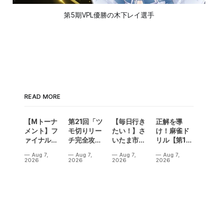
第5期VPL優勝の木下レイ選手
READ MORE
【Mトーナ
第21回「ツ
【毎日行き
正解を導
メント】フ
モ切りリー
たい！】さ
け！麻雀ド
ァイナル／2
チ完全攻
いたま市に
リル【第14
連勝でカー
略」
ラスベガス
問】
Aug 7,
Aug 7,
Aug 7,
Aug 7,
ニバル！東
誕生！？
2026
2026
2026
2026
城りお選手
「デイサー
がMトーナ
ビスラスベ
メント
ガス東大
2026優
宮」が
勝！
OPEN