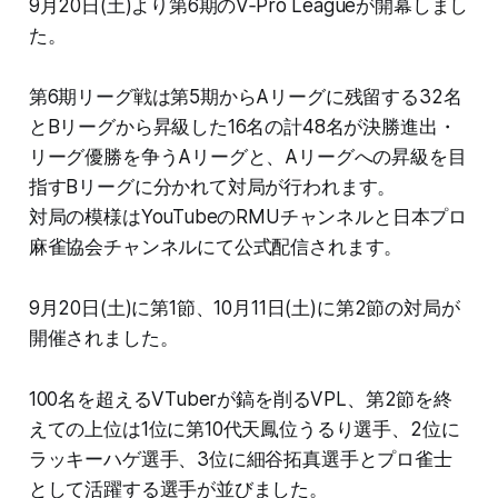
9月20日(土)より第6期のV‐Pro Leagueが開幕しまし
た。
第6期リーグ戦は第5期からAリーグに残留する32名
とBリーグから昇級した16名の計48名が決勝進出・
リーグ優勝を争うAリーグと、Aリーグへの昇級を目
指すBリーグに分かれて対局が行われます。
対局の模様はYouTubeのRMUチャンネルと日本プロ
麻雀協会チャンネルにて公式配信されます。
9月20日(土)に第1節、10月11日(土)に第2節の対局が
開催されました。
100名を超えるVTuberが鎬を削るVPL、第2節を終
えての上位は1位に第10代天鳳位うるり選手、2位に
ラッキーハゲ選手、3位に細谷拓真選手とプロ雀士
として活躍する選手が並びました。