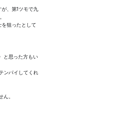
すが、第1ツモで九
。
士を狙ったとして
〉と思った方もい
満テンパイしてくれ
せん。