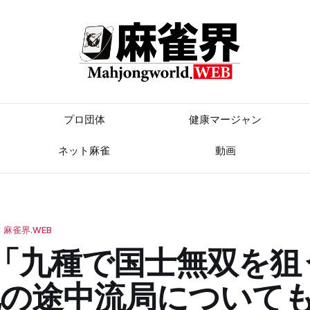
プロ団体
健康マージャン
ネット麻雀
動画
麻雀界.WEB
「九種で国士無双を狙
他の途中流局について