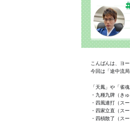
こんばんは、ヨー
今回は「途中流局
「天鳳」や「雀魂
・九種九牌（きゅ
・四風連打（スー
・四家立直（スー
・四槓散了（スー