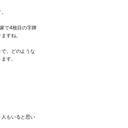
す。
家で4枚目の字牌
りますね。
きで、どのような
きます。
う人もいると思い