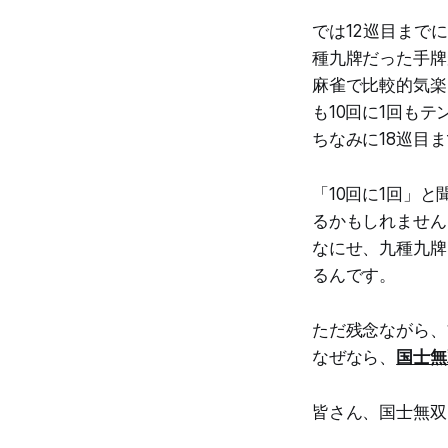
では12巡目まで
種九牌だった手牌
麻雀で比較的気楽
も10回に1回も
ちなみに18巡目
「10回に1回」
るかもしれません
なにせ、九種九牌
るんです。
ただ残念ながら、
なぜなら、
国士無
皆さん、国士無双