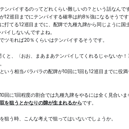
にテンパイするのってどれくらい難しいの？という話なんで
が12巡目までにテンパイする確率は約8％強になるそうです
に打てる12巡目までに、配牌で九種九牌から同じように国
テンパイしないんですよね。
までツモれば20％くらいはテンパイするそうです。
と聞くと、〈おお、まあまあテンパイしてくれるじゃないか！
。
という相当バラバラの配牌が10回に1回も12巡目までに役
10回に1回程度の割合では九種九牌をやるには全く見合いま
双を狙うとかなりの隙が生まれるから
です。
を狙う時、こんな考えで狙ってはいないでしょうか。