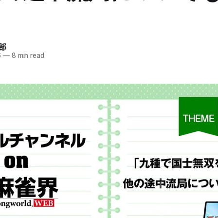
部
6
—
8 min read