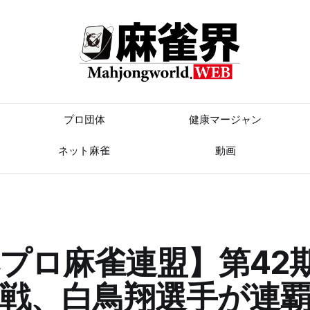
プロ団体
健康マージャン
ネット麻雀
動画
プロ麻雀連盟】第42
戦、白鳥翔選手が連