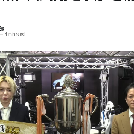
部
—
4 min read