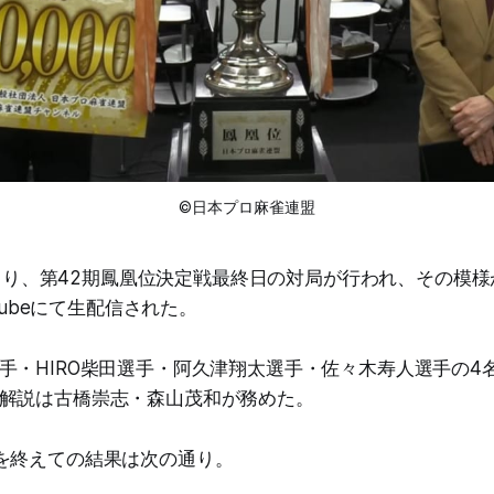
©日本プロ麻雀連盟
4時より、第42期鳳凰位決定戦最終日の対局が行われ、その模
uTubeにて生配信された。
手・HIRO柴田選手・阿久津翔太選手・佐々木寿人選手の4
解説は古橋崇志・森山茂和が務めた。
を終えての結果は次の通り。