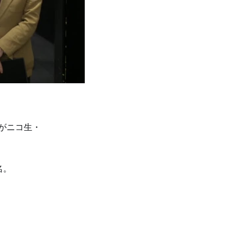
様がニコ生・
名。