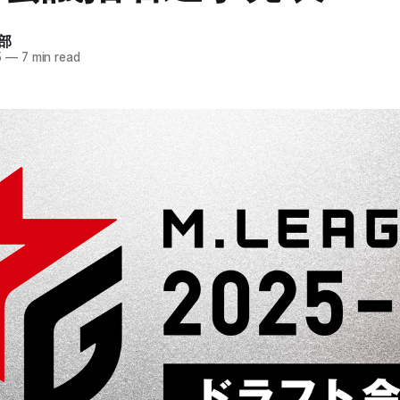
部
5
—
7 min read