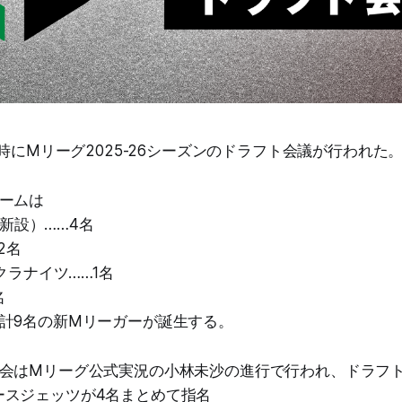
7時にMリーグ2025-26シーズンのドラフト会議が行われた
ームは
S（新設）……4名
2名
サクラナイツ……1名
名
計9名の新Mリーガーが誕生する。
会はMリーグ公式実況の小林未沙の進行で行われ、ドラフ
スジェッツが4名まとめて指名