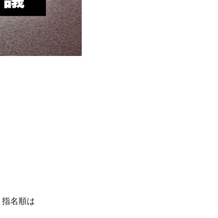
。
ト指名順は