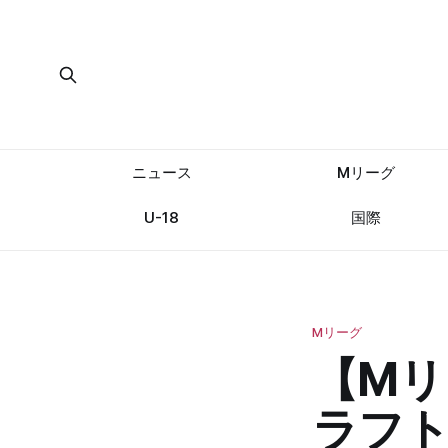
ニュース
Mリーグ
U-18
国際
Mリーグ
【Mリ
ラフト