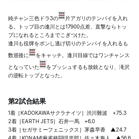
純チャン三色ドラ3の
片アガリのテンパイを入れ
る。トップ目の逢川とは17900点差、直撃ならトッ
プになれるところまでこぎつけた。
逢川も役牌をポンし逃げ切りのテンパイを入れるも
数巡後に
をキャッチ。逢川目線ではワンチャンス
となっていた
をプッシュするも放銃となり、滝沢
の逆転トップとなった。
第2試合結果
1着［KADOKAWAサクラナイツ］渋川難波 +75.3
2着［EARTH JETS］石井一馬 +6.0
3着［セガサミーフェニックス］茅森早香 ▲24.7
4着［KONAMI麻雀格闘倶楽部］佐々木寿人 ▲56.6