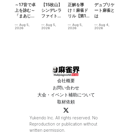
～17音で卓
【15枚山】
正解を導
デュプリケ
上を詠む～
シンデレラ
け！麻雀ド
ート麻雀と
「まあじゃ
ファイトに
リル【第13
は
ん川柳
て衝撃のア
問】
Aug 5,
Aug 5,
Aug 5,
Aug 4,
2026」が
ガリが発
2026
2026
2026
2026
発表
生！
会社概要
お問い合わせ
大会・イベント補助について
取材依頼
Yukendo Inc. All rights reserved. No
Reproduction or publication without
written permission.