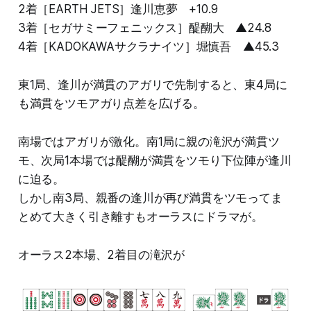
2着［EARTH JETS］逢川恵夢 +10.9
3着［セガサミーフェニックス］醍醐大 ▲24.8
4着［KADOKAWAサクラナイツ］堀慎吾 ▲45.3
東1局、逢川が満貫のアガリで先制すると、東4局に
も満貫をツモアガり点差を広げる。
南場ではアガリが激化。南1局に親の滝沢が満貫ツ
モ、次局1本場では醍醐が満貫をツモり下位陣が逢川
に迫る。
しかし南3局、親番の逢川が再び満貫をツモってま
とめて大きく引き離すもオーラスにドラマが。
オーラス2本場、2着目の滝沢が