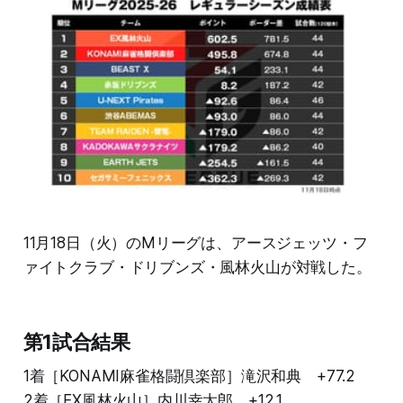
11月18日（火）のMリーグは、アースジェッツ・フ
ァイトクラブ・ドリブンズ・風林火山が対戦した。
第1試合結果
1着［KONAMI麻雀格闘倶楽部］滝沢和典 +77.2
2着［EX風林火山］内川幸太郎 +12.1