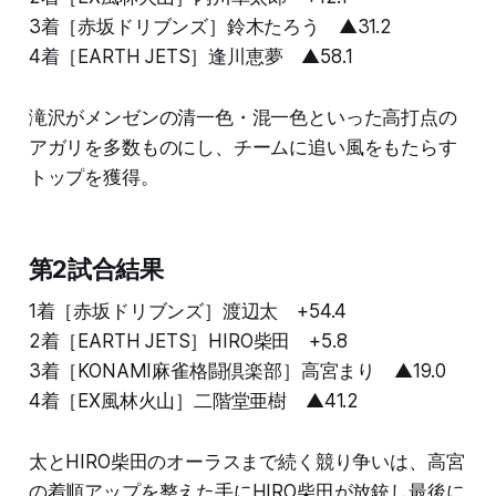
3着［赤坂ドリブンズ］鈴木たろう ▲31.2
4着［EARTH JETS］逢川恵夢 ▲58.1
滝沢がメンゼンの清一色・混一色といった高打点の
アガリを多数ものにし、チームに追い風をもたらす
トップを獲得。
第2試合結果
1着［赤坂ドリブンズ］渡辺太 +54.4
2着［EARTH JETS］HIRO柴田 +5.8
3着［KONAMI麻雀格闘倶楽部］高宮まり ▲19.0
4着［EX風林火山］二階堂亜樹 ▲41.2
太とHIRO柴田のオーラスまで続く競り争いは、高宮
の着順アップを整えた手にHIRO柴田が放銃し最後に