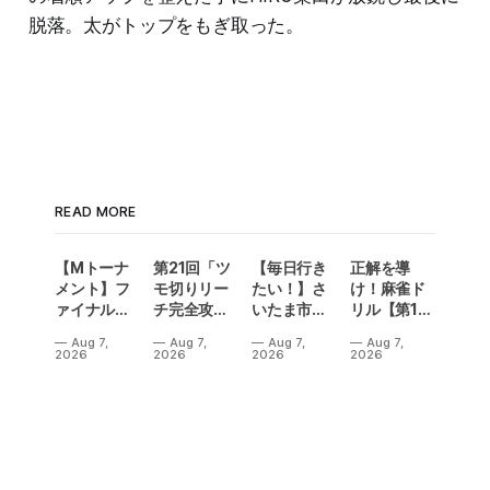
脱落。太がトップをもぎ取った。
READ MORE
【Mトーナ
第21回「ツ
【毎日行き
正解を導
メント】フ
モ切りリー
たい！】さ
け！麻雀ド
ァイナル／2
チ完全攻
いたま市に
リル【第14
連勝でカー
略」
ラスベガス
問】
Aug 7,
Aug 7,
Aug 7,
Aug 7,
ニバル！東
誕生！？
2026
2026
2026
2026
城りお選手
「デイサー
がMトーナ
ビスラスベ
メント
ガス東大
2026優
宮」が
勝！
OPEN