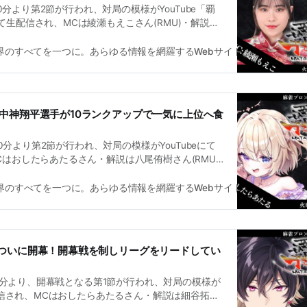
時30分より第2節が行われ、対局の模様がYouTube「覇
生配信され、MCは綾瀬もえこさん(RMU)・解説は
MU)が務めた。この日の対局を終えて中神翔平選手が前
位に浮上した。
雀界のすべてを一つに。あらゆる情報を網羅するWebサイト
麻雀界編集
中神翔平選手が10ランクアップで一気に上位へ食
時30分より第2節が行われ、対局の模様がYouTubeにて
はおしたらあたるさん・解説は八尾侑樹さん(RMU)
月21日(火)21時30分より開始予定となっている。
雀界のすべてを一つに。あらゆる情報を網羅するWebサイト
麻雀界編集
がついに開幕！開幕戦を制しリーグをリードしてい
時30分より、開幕戦となる第1節が行われ、対局の模様が
生配信され、MCはおしたらあたるさん・解説は細谷拓真