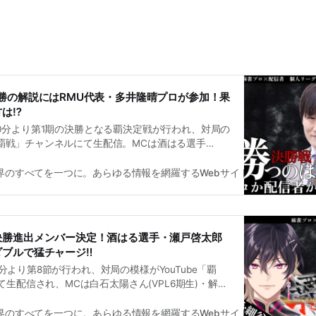
勝の解説にはRMU代表・多井隆晴プロが参加！果
方は⁉
1時30分より第1期の決勝となる覇決定戦が行われ、対局の
e「覇戦」チャンネルにて生配信。MCは酒はる選手
太イコ選手(VPL5期生)・解説は多井隆晴さん(RMU代
の模様はアーカイブ視聴が可能。第2期は秋から冬を検
雀界のすべてを一つに。あらゆる情報を網羅するWebサイト
麻雀界編集
決勝進出メンバー決定！酒はる選手・瀬戸啓太郎
ダブルで猛チャージ‼
30分より第8節が行われ、対局の模様がYouTube「覇
生配信され、MCは白石太陽さん(VPL6期生)・解説
U・VPL1期生)が務めた。決勝は6月16日(火)21時30
には多井隆晴プロが参加予定となっている。
雀界のすべてを一つに。あらゆる情報を網羅するWebサイト
麻雀界編集