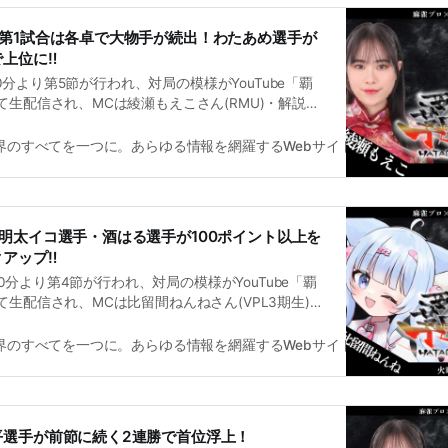
第1試合は各卓で大物手が続出！わたあめ選手が
上位に‼
時30分より第5節が行われ、対局の模様がYouTube「覇
生配信され、MCは綾瀬もえこさん(RMU)・解説は
期生)が務めた。次節は5月26日(火)21時30分より開始
。
雀界のすべてを一つに。あらゆる情報を網羅するWebサイト
麻雀界編集
明太イコ選手・酒はる選手が100ポイント以上を
アップ‼
時30分より第4節が行われ、対局の模様がYouTube「覇
生配信され、MCは比留間ねんねさん(VPL3期生)・
ん(最高位戦日本プロ麻雀協会)が務めた。次節は5月
30分より開始予定となっている。
雀界のすべてを一つに。あらゆる情報を網羅するWebサイト
麻雀界編集
平選手が前節に続く2連勝で首位浮上！