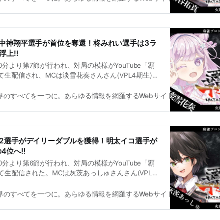
は中神翔平選手が首位を奪還！柊みれい選手は3ラ
浮上‼
時30分より第7節が行われ、対局の模様がYouTube「覇
生配信され、MCは淡雪花奏さんさん(VPL4期生)・
L1期生)が務めた。 次節は6月9日(火)21時30分より
いる。
雀界のすべてを一つに。あらゆる情報を網羅するWebサイト
麻雀界編集
は2選手がデイリーダブルを獲得！明太イコ選手が
4位へ‼
時30分より第6節が行われ、対局の模様がYouTube「覇
生配信された。MCは灰茨あっしゅさんさん(VPL4
んさん(VPL4期生)が務めた。次節は6月2日(火)21
予定となっている。
雀界のすべてを一つに。あらゆる情報を網羅するWebサイト
麻雀界編集