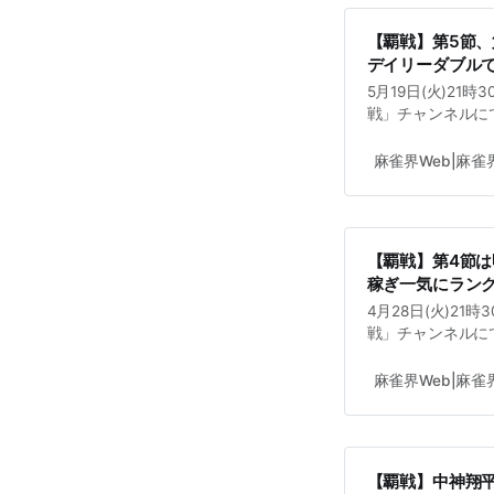
【覇戦】第5節、
デイリーダブルで
5月19日(火)21
戦」チャンネルにて
弥生翔さん(VPL1
予定となっている
麻雀界Web|麻
【覇戦】第4節は
稼ぎ一気にランク
4月28日(火)21
戦」チャンネルにて
解説は後藤哲冶さ
19日(火)21時
麻雀界Web|麻
【覇戦】中神翔