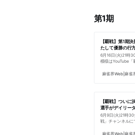
第1期
【覇戦】第1期決
たして優勝の行
6月16日(火)2
模様はYouTub
(VPL4期生)・明
表)が務め、対局
麻雀界Web|麻
討中。
【覇戦】ついに
選手がデイリー
6月9日(火)21時
戦」チャンネルにて
は細谷拓真さん(RM
分より開始、解説
麻雀界Web|麻