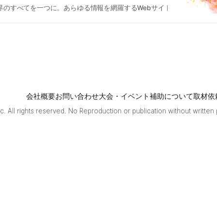
ている。その他詳細は覇戦の公式Xよりご確認くださ
雀界のすべてを一つに。あらゆる情報を網羅するWebサイト
麻雀界編集
会社概要
お問い合わせ
大会・イベント補助について
取材依
. All rights reserved. No Reproduction or publication without written