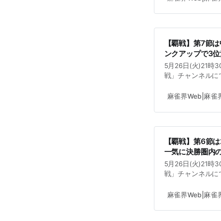
【覇戦】第7節
ンクアップで3位
5月26日(火)21
戦」チャンネルにて
解説は稚児さん(VP
開始予定となって
麻雀界Web|麻
【覇戦】第6節
一気に決勝圏内の
5月26日(火)21
戦」チャンネルにて
期生)・解説はみるる
時30分より開始
麻雀界Web|麻