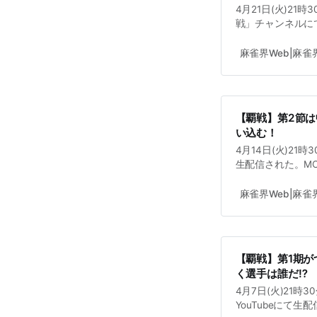
4月21日(火)21
戦」チャンネルにて
西田裕助さん(R
節同様2連勝で首
麻雀界Web|麻
【覇戦】第2節は
い込む！
4月14日(火)21
生配信された。MC
が務めた。次節は4
麻雀界Web|麻
【覇戦】第1期
く選手は誰だ⁉
4月7日(火)21
YouTubeにて