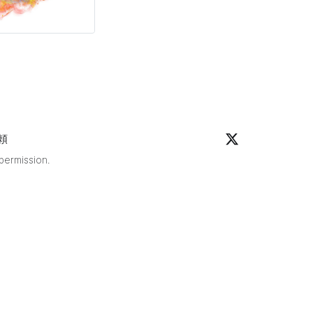
部
頼
 permission.