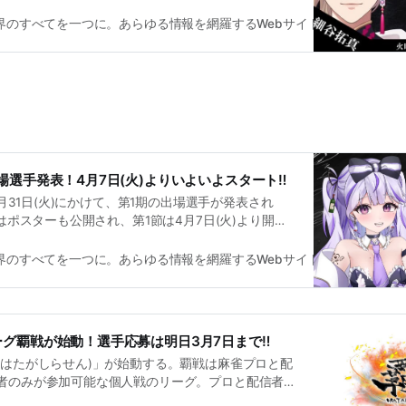
めた。対局の模様はYouTube「覇戦」チャンネルにてア
能となっている。是非ご覧になってみてはいかがだ
雀界のすべてを一つに。あらゆる情報を網羅するWebサイト
麻雀界編集
場選手発表！4月7日(火)よりいよいよスタート‼
ら3月31日(火)にかけて、第1期の出場選手が発表され
にはポスターも公開され、第1節は4月7日(火)より開
までに全8節が行われ、16日(火)には決勝が行われる。
公式Xからもご確認ください。
雀界のすべてを一つに。あらゆる情報を網羅するWebサイト
麻雀界編集
グ覇戦が始動！選手応募は明日3月7日まで‼
(はたがしらせん)」が始動する。覇戦は麻雀プロと配
者のみが参加可能な個人戦のリーグ。プロと配信者
し、各々が麻雀スキル・配信力・精神面で成長して