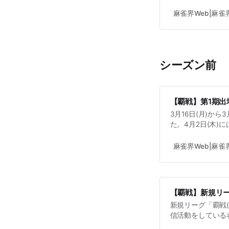
さん(RMU)が務
ーカイブ視聴が可
麻雀界Web|麻
ろうか。
シーズン前
【覇戦】第1期出
3月16日(月)か
た。4月2日(木)
始。6月9日(火)
今後の詳細は是非
麻雀界Web|麻
【覇戦】新規リー
新規リーグ「覇戦
信活動をしている
が互いに切磋琢磨