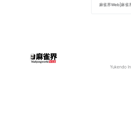
いくこと目的とし
麻雀界Web|麻
い。
Yukendo Inc