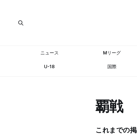
ニュース
Mリーグ
U-18
国際
覇戦
これまでの掲