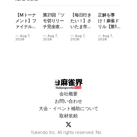
【Mトーナ
第21回「ツ
【毎日行き
正解を導
メント】フ
モ切りリー
たい！】さ
け！麻雀ド
ァイナル／2
チ完全攻
いたま市に
リル【第14
連勝でカー
略」
ラスベガス
問】
Aug 7,
Aug 7,
Aug 7,
Aug 7,
ニバル！東
誕生！？
2026
2026
2026
2026
城りお選手
「デイサー
がMトーナ
ビスラスベ
メント
ガス東大
2026優
宮」が
勝！
OPEN
会社概要
お問い合わせ
大会・イベント補助について
取材依頼
Yukendo Inc. All rights reserved. No